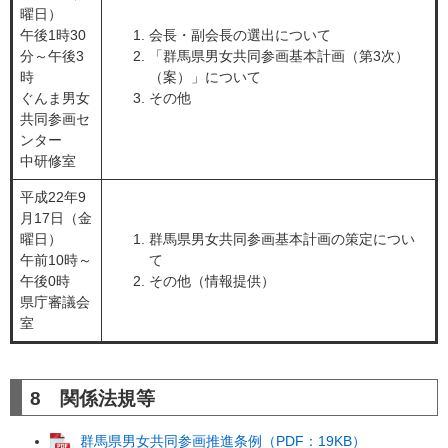
曜日）
午後1時30
会長・副会長の選出について
分～午後3
「群馬県男女共同参画基本計画（第3次）
時
（案）」について
ぐんま男女
その他
共同参画セ
ンター
中研修室
平成22年9
月17日（金
曜日）
群馬県男女共同参画基本計画の策定につい
午前10時～
て
午後0時
その他（情報提供）
県庁審議会
室
8 関係法規等
群馬県男女共同参画推進条例（PDF：19KB）