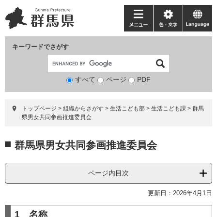
ペ
メ
ー
ニ
メ
色・
language
ジ
ュ
ニ
文
の
ー
ュ
字
キーワードでさがす
先
を
ー
頭
飛
で
ば
すべて
ページ
検
PDF
す。
し
索
て
対
本
トップページ
>
組織からさがす
>
生活こども部
>
生活こども課
>
群馬
象
文
県男女共同参画推進委員会
へ
本
群馬県男女共同参画推進委員会
文
ページ内目次
更新日：2026年4月1日
1 名称