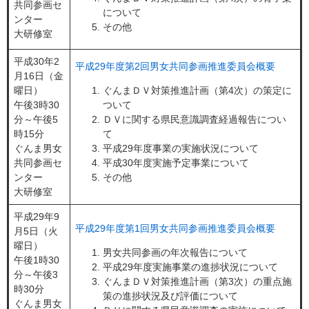
共同参画セ
について
ンター
その他
大研修室
平成30年2
平成29年度第2回男女共同参画推進委員会概要
月16日（金
曜日）
ぐんまＤＶ対策推進計画（第4次）の策定に
午後3時30
ついて
分～午後5
ＤＶに関する県民意識調査経過報告につい
時15分
て
ぐんま男女
平成29年度事業の実施状況について
共同参画セ
平成30年度実施予定事業について
ンター
その他
大研修室
平成29年9
平成29年度第1回男女共同参画推進委員会概要
月5日（火
曜日）
男女共同参画の年次報告について
午後1時30
平成29年度実施事業の進捗状況について
分～午後3
ぐんまＤＶ対策推進計画（第3次）の重点施
時30分
策の進捗状況及び評価について
ぐんま男女