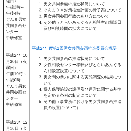
曜日）
男女共同参画の推進状況について
午後2時～
ぐんまＤＶ対策推進計画の骨子案について
午後4時
男女共同参画行政のあり方について
ぐんま男女
その他（とらいあんぐるん相談室の相談日
共同参画セ
及び相談時間の拡大について
ンター
中研修室
平成24年度第1回男女共同参画推進委員会概要
平成24年10
男女共同参画の推進状況について
月30日（火
女性相談センター移転及びとらいあんぐる
曜日）
ん相談室設置について
午前10時～
男女間の暴力に関する実態調査の結果につ
午後0時
いて
ぐんま男女
婦人保護施設の設備及び運営に関する基準
共同参画セ
を定める条例の制定について
ンター
その他（事業所における男女共同参画推進
中研修室
員の設置について）
平成23年12
月16日（金