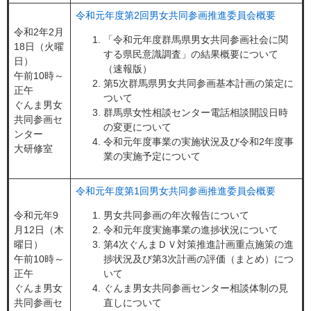
令和元年度第2回男女共同参画推進委員会概要
令和2年2月
「令和元年度群馬県男女共同参画社会に関
18日（火曜
する県民意識調査」の結果概要について
日）
（速報版）
午前10時～
第5次群馬県男女共同参画基本計画の策定に
正午
ついて
ぐんま男女
群馬県女性相談センター電話相談開設日時
共同参画セ
の変更について
ンター
令和元年度事業の実施状況及び令和2年度事
大研修室
業の実施予定について
令和元年度第1回男女共同参画推進委員会概要
令和元年9
男女共同参画の年次報告について
月12日（木
令和元年度実施事業の進捗状況について
曜日）
第4次ぐんまＤＶ対策推進計画重点施策の進
午前10時～
捗状況及び第3次計画の評価（まとめ）につ
正午
いて
ぐんま男女
ぐんま男女共同参画センター相談体制の見
共同参画セ
直しについて