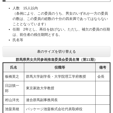
人数 15人以内
（条例により、この委員のうち、男女のいずれか一方の委員
の数は、この委員の総数の十分の四未満であってはならない
こととなっています）
任期 2年とし、再任を妨げない。ただし、補欠の委員の任期
は、前任者の残任期間とする。
氏名等
表のサイズを切り替える
群馬県男女共同参画推進委員会委員名簿（第11期）
氏名
役職等
備考
板橋英之
群馬大学副学長・大学院理工学府教授
会長
日詰慎一
​東京家政大学教授
郎
村山洋光
連合群馬副事務局長
池畠美穂
パッケージ池畠株式会社代表取締役