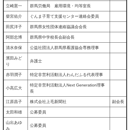
立崎憲一
群馬労働局 雇用環境・均等室長
柴宮佑介
ぐんま子育て支援センター連絡会委員
田尻洋子
群馬県女性団体連絡協議会会長
阿部忠博
群馬県中学校長会副会長
清水奈保
公益社団法人群馬県看護協会専務理事
濱田みど
弁護士
り
赤羽潤子
特定非営利活動法人わんだふる代表理事
特定非営利活動法人Next Generation理事
小高広大
長
江原昌子
株式会社上毛新聞社
副会長
太田和雄
公募委員
山出あゆ
公募委員
み