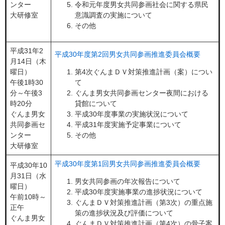
ンター
令和元年度男女共同参画社会に関する県民
大研修室
意識調査の実施について
その他
平成31年2
平成30年度第2回男女共同参画推進委員会概要
月14日（木
曜日）
第4次ぐんまＤＶ対策推進計画（案）につい
午後1時30
て
分～午後3
ぐんま男女共同参画センター夜間における
時20分
貸館について
ぐんま男女
平成30年度事業の実施状況について
共同参画セ
平成31年度実施予定事業について
ンター
その他
大研修室
平成30年度第1回男女共同参画推進委員会概要
平成30年10
月31日（水
男女共同参画の年次報告について
曜日）
平成30年度実施事業の進捗状況について
午前10時～
ぐんまＤＶ対策推進計画（第3次）の重点施
正午
策の進捗状況及び評価について
ぐんま男女
ぐんまＤＶ対策推進計画（第4次）の骨子案