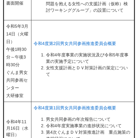
書面開催
問題を抱える女性への支援計画（仮称）検
討ワーキンググループ」の設置について
令和5年3月
14日（火曜
日）
令和4度第2回男女共同参画推進委員会概要
午後1時30
令和4年度事業の実施状況及び令和5年度事
分～午後3
業の実施予定について
時30分
女性支援計画とＤＶ対策計画の策定につい
ぐんま男女
て
共同参画セ
ンター
大研修室
令和4度第1回男女共同参画推進委員会概要
男女共同参画の年次報告について
令和4年11
令和4年度実施事業の進捗状況について
月16日（水
第4次ぐんまＤＶ対策推進計画 重点施策の
曜日）