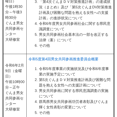
曜日）
「第4次ぐんまＤＶ対策推進計画」の達成状
午後1時30
況（まとめ）及び「第5次ぐんまDV対策推進
分～午後3
計画及び困難な問題を抱える女性への支援
時30分
計画」の進捗状況について
ぐんま男女
令和6年度男女共同参画社会に関する県民意
共同参画セ
識調査について
ンター
男女共同参画社会基本法の一部を改正する
大研修室
法律（案）について
その他
令和5度第4回男女共同参画推進委員会概要
令和6年2月
令和5年度事業の実施状況及び令和6年度事
9日（金曜
業の実施予定について
日）
第5次ぐんまＤＶ対策推進計画及び困難な問
午前10時00
題を抱える女性への支援計画について
分～正午
男女共同参画に関する県民意識調査の実施
ぐんま男女
について
共同参画セ
群馬県男女共同参画功労者表彰及びぐんま
ンター
輝く女性表彰の変更について
大研修室
その他