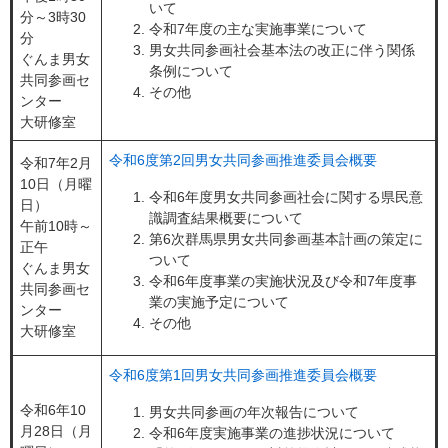
いて
分～3時30
令和7年度の主な実施事業について
分
男女共同参画社会基本法の改正に伴う関係
ぐんま男女
条例について
共同参画セ
その他
ンター
大研修室
令和6度第2回男女共同参画推進委員会概要
令和7年2月
10日（月曜
令和6年度男女共同参画社会に関する県民意
日）
識調査結果概要について
午前10時～
第6次群馬県男女共同参画基本計画の策定に
正午
ついて
ぐんま男女
令和6年度事業の実施状況及び令和7年度事
共同参画セ
業の実施予定について
ンター
その他
大研修室
令和6度第1回男女共同参画推進委員会概要
令和6年10
男女共同参画の年次報告について
月28日（月
令和6年度実施事業の進捗状況について