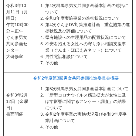
令和3年10
第4次群馬県男女共同参画基本計画の総括に
月11日（月
ついて
曜日）
令和3年度実施事業の進捗状況について
午前10時00
第4次ぐんまDV対策推進計画 重点施策の進
分～正午
捗状況及び評価について
ぐんま男女
県有施設への生理用品の配置状況について
共同参画セ
不安を抱える女性への寄り添い相談支援事
ンター
業（ぐんま・ほほえみネット）について
大研修室
男性電話相談について
その他
令和2年度第3回男女共同参画推進委員会概要
第5次群馬県男女共同参画基本計画について
令和3年2月
「新型コロナウイルス感染拡大が女性に及
12日（金曜
ぼす影響に関するアンケート調査」の結果
日）
について
書面開催
令和2年度事業の実施状況及び令和3年度事
業計画について
その他