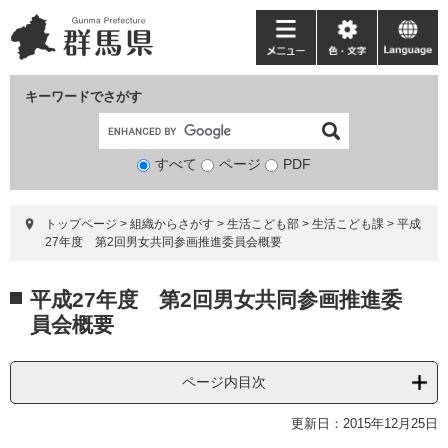
ペ
メ
ー
ニ
メ
色・
language
ジ
ュ
ニ
文
の
ー
ュ
字
キーワードでさがす
先
を
ー
頭
飛
で
ば
すべて
ページ
検
PDF
す。
し
索
て
対
本
トップページ
>
組織からさがす
>
生活こども部
>
生活こども課
>
平成
象
文
27年度 第2回男女共同参画推進委員会概要
へ
本
平成27年度 第2回男女共同参画推進委
文
員会概要
ページ内目次
更新日：2015年12月25日