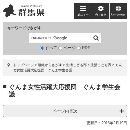
ペ
メ
ー
ニ
メ
色・
language
ジ
ュ
ニ
文
の
ー
ュ
字
キーワードでさがす
先
を
ー
頭
飛
で
ば
すべて
ページ
検
PDF
す。
し
索
て
対
本
トップページ
>
組織からさがす
>
生活こども部
>
生活こども課
>
ぐん
象
文
ま女性活躍大応援団 ぐんま学生会議
へ
本
ぐんま女性活躍大応援団 ぐんま学生会
文
議
ページ内目次
更新日：2016年2月19日