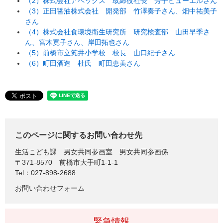
（2）株式会社アペックス 取締役社長 芳子ビューエルさん
（3）正田醤油株式会社 開発部 竹澤奏子さん、畑中祐美子
さん
（4）株式会社食環境衛生研究所 研究検査部 山田早季さ
ん、宮木寛子さん、岸田拓也さん
（5）前橋市立笂井小学校 校長 山口紀子さん
（6）町田酒造 杜氏 町田恵美さん
このページに関するお問い合わせ先
生活こども課
男女共同参画室 男女共同参画係
〒371-8570
前橋市大手町1-1-1
Tel：027-898-2688
お問い合わせフォーム
緊急情報