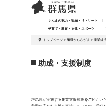
ペ
メ
メ
ー
ニ
ニ
ジ
ュ
ュ
の
ー
ぐんまの魅力・観光・リトリート
ー
先
を
子育て・教育・文化・スポーツ
を
頭
飛
飛
で
ば
トップページ
>
組織からさがす
>
産業経
す。
し
ば
て
し
本
本
て
文
文
助成・支援制度
へ
群馬県が実施する創業支援施策をご紹介い