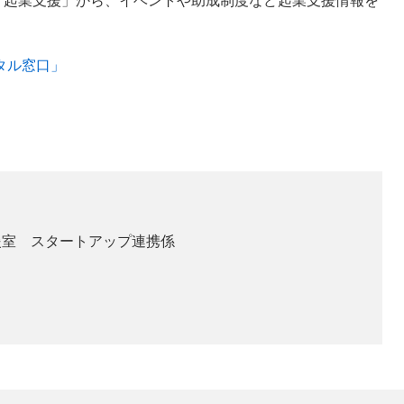
起業支援」から、イベントや助成制度など起業支援情報を
タル窓口」
援室 スタートアップ連携係