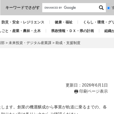
本文へ
キーワードでさがす
検
索
対
防災・安全・レジリエンス
健康・福祉
くらし・環境・グ
象
しごと・産業・農林・土木
県政情報・ＤＸ・県の計画
組織
済部
>
未来投資・デジタル産業課
>
助成・支援制度
更新日：2026年6月1日
印刷ページ表示
たします。創業の機運醸成から事業が軌道に乗るまでの、各