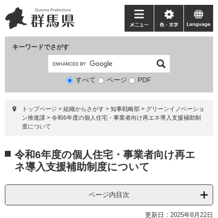
ペ
メ
ー
ニ
メ
色・
language
ジ
ュ
ニ
文
の
ー
ュ
字
キーワードでさがす
先
を
ー
頭
飛
で
ば
すべて
ページ
検
PDF
す。
し
索
て
対
本
トップページ
>
組織からさがす
>
知事戦略部
>
グリーンイノベーショ
象
文
ン推進課
>
令和6年度の個人住宅・事業者向け再エネ導入支援補助制
へ
度について
本
令和6年度の個人住宅・事業者向け再エ
文
ネ導入支援補助制度について
ページ内目次
更新日：2025年8月22日