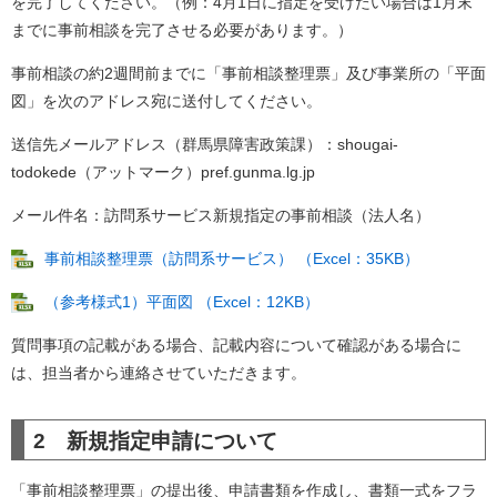
を完了してください。（例：4月1日に指定を受けたい場合は1月末
までに事前相談を完了させる必要があります。）
事前相談の約2週間前までに「事前相談整理票」及び事業所の「平面
図」を次のアドレス宛に送付してください。
送信先メールアドレス（群馬県障害政策課）：shougai-
todokede（アットマーク）pref.gunma.lg.jp
メール件名：訪問系サービス新規指定の事前相談（法人名）
事前相談整理票（訪問系サービス） （Excel：35KB）
（参考様式1）平面図 （Excel：12KB）
質問事項の記載がある場合、記載内容について確認がある場合に
は、担当者から連絡させていただきます。
2 新規指定申請について
「事前相談整理票」の提出後、申請書類を作成し、書類一式をフラ