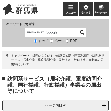
ペ
メ
ー
ニ
メ
色・
language
ジ
ュ
ニ
文
の
ー
ュ
字
キーワードでさがす
先
を
ー
頭
飛
で
ば
すべて
ページ
検
PDF
す。
し
索
て
対
本
トップページ
>
組織からさがす
>
健康福祉部
>
障害政策課
>
訪問系サ
象
文
ービス（居宅介護、重度訪問介護、同行援護、行動援護）事業者の届
へ
出等について
本
訪問系サービス（居宅介護、重度訪問介
文
護、同行援護、行動援護）事業者の届出
等について
ページ内目次