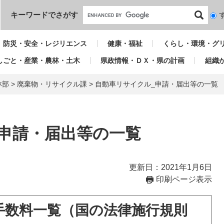
本文へ
キーワードでさがす
検
索
対
防災・安全・レジリエンス
健康・福祉
くらし・環境・グ
象
しごと・産業・農林・土木
県政情報・ＤＸ・県の計画
組織
林部
>
廃棄物・リサイクル課
>
自動車リサイクル_申請・届出等の一覧
申請・届出等の一覧
更新日：2021年1月6日
印刷ページ表示
手数料一覧（国の法律施行規則