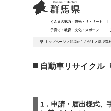
ペ
メ
メ
ー
ニ
ニ
ジ
ュ
ュ
の
ー
ぐんまの魅力・観光・リトリート
ー
先
を
子育て・教育・文化・スポーツ
を
頭
飛
飛
で
ば
トップページ
>
組織からさがす
>
環境森
す。
し
ば
て
し
本
本
て
文
文
自動車リサイクル_
へ
1．申請・届出様式、