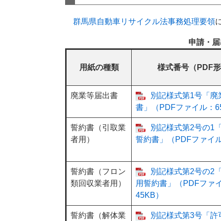
群馬県自動車リサイクル法事務処理要領
申請・届
用紙の種類
様式番号（PDF
廃業等届出書
別記様式第1号「廃
書」（PDFファイル：6
誓約書（引取業
別記様式第2号の1
者用）
誓約書」（PDFファイル
誓約書（フロン
別記様式第2号の2
類回収業者用）
用誓約書」（PDFファ
45KB）
誓約書（解体業
別記様式第3号「許