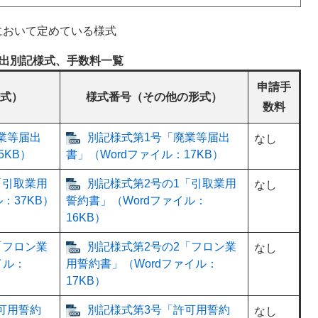
において定めている様式
出別記様式、手数料一覧
申請手
形式）
様式番号（その他の形式）
数料
業等届出
別記様式第1号「廃業等届出
なし
5KB）
書」（Wordファイル：17KB）
「引取業用
別記様式第2号の1「引取業用
なし
：37KB）
誓約書」（Wordファイル：
16KB）
「フロン業
別記様式第2号の2「フロン業
なし
イル：
用誓約書」（Wordファイル：
17KB）
可用誓約
別記様式第3号「許可用誓約
なし