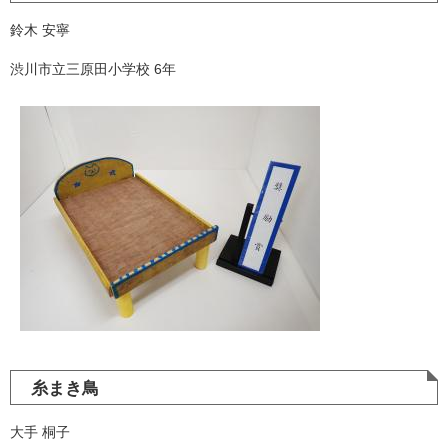
鈴木 安寧
渋川市立三原田小学校 6年
糸まき鳥
大手 桐子