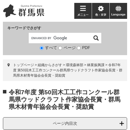
ペ
メ
ー
ニ
メ
色・
language
ジ
ュ
ニ
文
の
ー
ュ
字
キーワードでさがす
先
を
ー
頭
飛
で
ば
すべて
ページ
検
PDF
す。
し
索
て
対
本
トップページ
>
組織からさがす
>
環境森林部
>
林業振興課
>
令和7年
象
文
度 第50回木工工作コンクール群馬県ウッドクラフト作家協会長賞・群
へ
馬県木材青年協会会長賞・奨励賞
本
令和7年度 第50回木工工作コンクール群
文
馬県ウッドクラフト作家協会長賞・群馬
県木材青年協会会長賞・奨励賞
ページ内目次