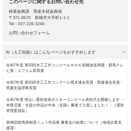
このページに関するお問い合わせ先
林業振興課
県産木材振興係
〒371-8570
前橋市大手町1-1-1
Tel：027-226-3240
お問い合わせフォーム
AI（人工知能）は
こんなページをおすすめします
令和7年度 第50回木工工作コンクールＮＨＫ前橋放送局賞・群馬テレ
ビ賞・エフエム群馬賞
令和7年度 第50回木工工作コンクール県木連会長賞・県森連会長賞・
県素生協理事長賞
令和7年度 明るい選挙啓発ポスターコンクール表彰式を開催します －
本県児童・生徒の作品が中央（全国）審査で入賞しました！－（選挙
管理委員会）
第96回群馬県創意くふう作品展 審査会の結果について（地域企業支
援課）