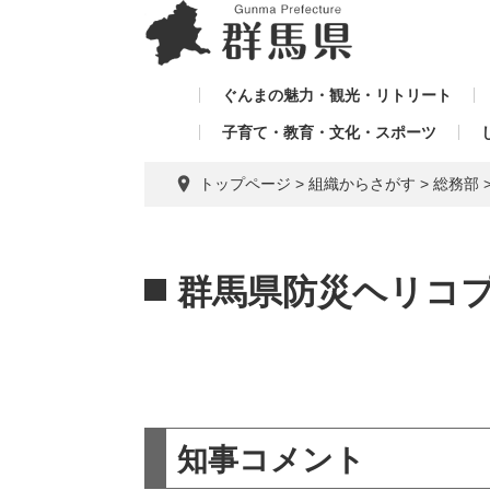
ペ
メ
メ
ー
ニ
ニ
ジ
ュ
ュ
の
ー
ぐんまの魅力・観光・リトリート
ー
先
を
子育て・教育・文化・スポーツ
を
頭
飛
飛
で
ば
トップページ
>
組織からさがす
>
総務部
す。
し
ば
て
し
本
本
て
文
文
群馬県防災ヘリコ
へ
知事コメント