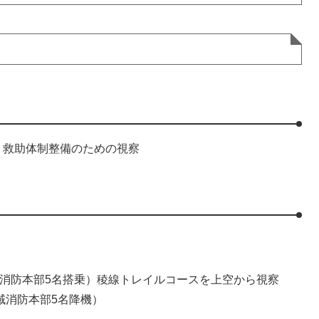
う救助体制整備のための視察
消防本部5名搭乗）稜線トレイルコースを上空から視察
域消防本部5名降機）