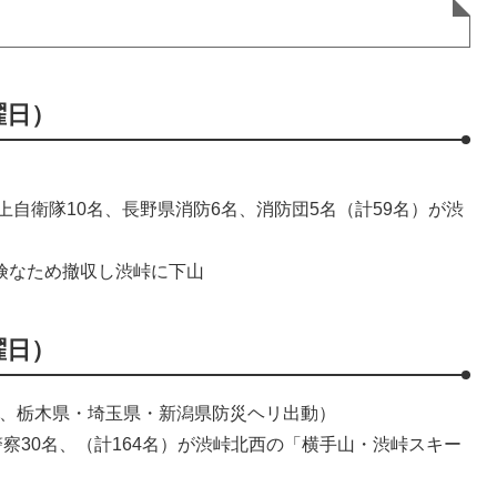
曜日）
陸上自衛隊10名、長野県消防6名、消防団5名（計59名）が渋
険なため撤収し渋峠に下山
曜日）
降、栃木県・埼玉県・新潟県防災ヘリ出動）
警察30名、（計164名）が渋峠北西の「横手山・渋峠スキー