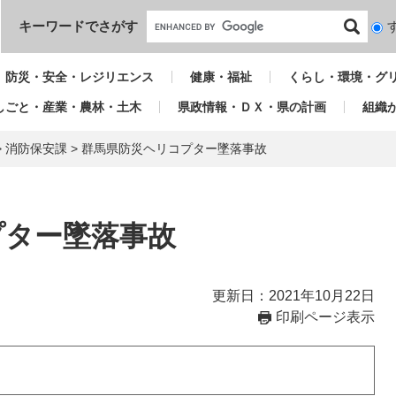
本文へ
キーワードでさがす
検
索
対
防災・安全・レジリエンス
健康・福祉
くらし・環境・グ
象
しごと・産業・農林・土木
県政情報・ＤＸ・県の計画
組織
>
消防保安課
>
群馬県防災ヘリコプター墜落事故
プター墜落事故
更新日：2021年10月22日
印刷ページ表示