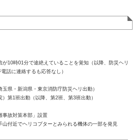
信が10時01分で途絶えていることを覚知（以降、防災ヘリ
帯電話に連絡するも応答なし）
埼玉県・新潟県・東京消防庁防災ヘリ出動）
院）第1班出動（以降、第2班、第3班出動）
難事故対策本部」設置
手山付近でヘリコプターとみられる機体の一部を発見