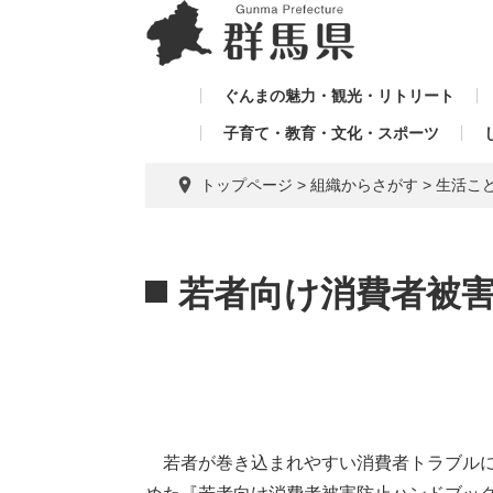
ペ
メ
メ
ー
ニ
ニ
ジ
ュ
ュ
の
ー
ぐんまの魅力・観光・リトリート
ー
先
を
子育て・教育・文化・スポーツ
を
頭
飛
飛
で
ば
トップページ
>
組織からさがす
>
生活こ
す。
し
ば
て
し
本
本
て
文
文
若者向け消費者被
へ
若者が巻き込まれやすい消費者トラブルに