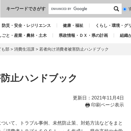
本文へ
キーワードでさがす
検
索
対
防災・安全・レジリエンス
健康・福祉
くらし・環境・グ
象
しごと・産業・農林・土木
県政情報・ＤＸ・県の計画
組織
ども部
>
消費生活課
>
若者向け消費者被害防止ハンドブック
害防止ハンドブック
更新日：2021年11月4日
印刷ページ表示
ついて、トラブル事例、未然防止策、対処方法などをまと