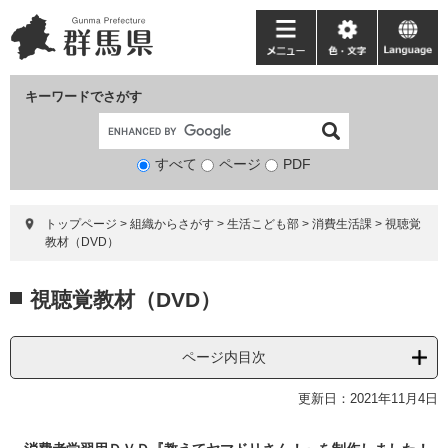
ペ
メ
ー
ニ
メ
色・
language
ジ
ュ
ニ
文
の
ー
ュ
字
キーワードでさがす
先
を
ー
頭
飛
で
ば
すべて
ページ
検
PDF
す。
し
索
て
対
本
トップページ
>
組織からさがす
>
生活こども部
>
消費生活課
>
視聴覚
象
文
教材（DVD）
へ
本
視聴覚教材（DVD）
文
ページ内目次
更新日：2021年11月4日