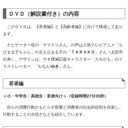
ＤＶＤ（解説書付き）の内容
このＤＶＤは、【若者編】と【高齢者編】に分けて構成してあり
ます。
ナビゲーター役の「ヤマドリさん」の声は人気テレビアニメ「ち
びまる子ちゃん」の主人公まる子の『
ＴＡＲＡＫＯ
』さん（太田市
出身）。デザインは、サギ撲滅応援キャラクター「カモかも」のイ
ラストレーター、『
いしいゆき
』さん。
若者編
＜小・中学生・高校生・若者向け＞（収録時間27分35秒）
自らの消費行動がもたらす影響と消費者の社会的役割を自覚し、
行動することの大切さなどを紹介しています。