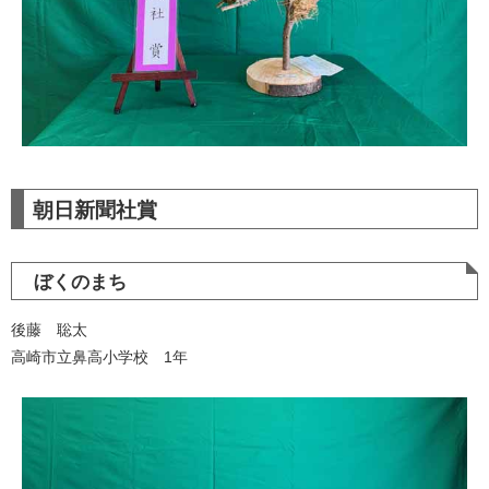
朝日新聞社賞
ぼくのまち
後藤 聡太
高崎市立鼻高小学校 1年