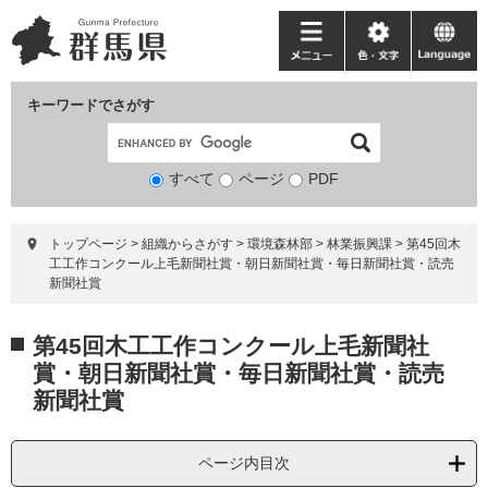
ペ
メ
ー
ニ
メ
色・
language
ジ
ュ
ニ
文
の
ー
ュ
字
キーワードでさがす
先
を
ー
頭
飛
で
ば
すべて
ページ
検
PDF
す。
し
索
て
対
本
トップページ
>
組織からさがす
>
環境森林部
>
林業振興課
>
第45回木
象
文
工工作コンクール上毛新聞社賞・朝日新聞社賞・毎日新聞社賞・読売
へ
新聞社賞
本
第45回木工工作コンクール上毛新聞社
文
賞・朝日新聞社賞・毎日新聞社賞・読売
新聞社賞
ページ内目次