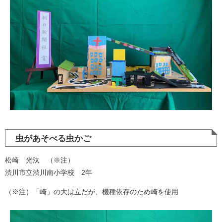
虫があそべる虫かご
松崎 光汰 （※注）
渋川市立渋川南小学校 2年
（※注）「崎」の大は立だが、機種依存のため崎を使用