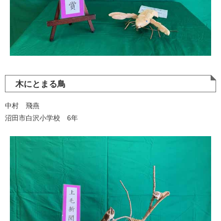
木にとまる鳥
中村 飛燕
沼田市白沢小学校 6年