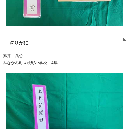
ざりがに
赤井 風心
みなかみ町立桃野小学校 4年