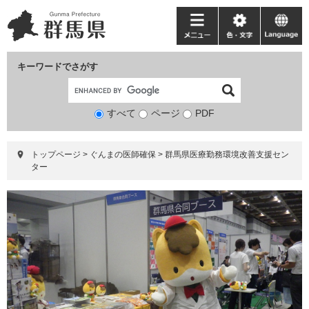
ペ
メ
ー
ニ
メ
色・
language
ジ
ュ
ニ
文
の
ー
ュ
字
キーワードでさがす
先
を
ー
頭
飛
で
ば
すべて
ページ
検
PDF
す。
し
索
て
対
本
トップページ
>
ぐんまの医師確保
>
群馬県医療勤務環境改善支援セン
象
文
ター
へ