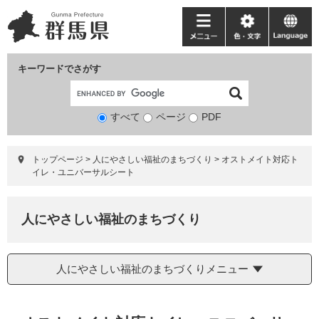
ペ
メ
ー
ニ
メ
色・
language
ジ
ュ
ニ
文
の
ー
ュ
字
キーワードでさがす
先
を
ー
頭
飛
で
ば
すべて
ページ
検
PDF
す。
し
索
て
対
本
トップページ
>
人にやさしい福祉のまちづくり
>
オストメイト対応ト
象
文
イレ・ユニバーサルシート
へ
人にやさしい福祉のまちづくり
人にやさしい福祉のまちづくりメニュー
本