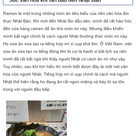
Sốc văn hóa khi lần đầu đến Nhật Bản
Ramen là một trong những món ăn tiêu biểu của nền văn hóa ẩm
thực Nhật Bản. Khi mới đến Nhật lần đầu tiên, mình đã rất háo hức
đến cửa hàng ramen để ăn thử món mì này. Nhưng điều khiến
mình bất ngờ chính là cách người Nhật thưởng thức món mì này.
Họ vừa ăn vừa tạo ra tiếng húp mì xì xụp khá lớn. Ở Việt Nam, việc
vừa ăn vừa tạo ra tiếng động lớn bị coi là hành vi bất lịch sự nên
mình đã rất bất ngờ khi thấy người Nhật có cách ăn mì như vậy.
Tuy nhiên, sau khi tìm hiểu thì mình biết được đây là một nét văn
hóa của người Nhật. Tiếng húp mì xì xụp chính là cách mà người
Nhật thể hiện rằng họ đang ăn rất ngon miệng và bày tỏ sự tôn
trọng với người đầu bếp.