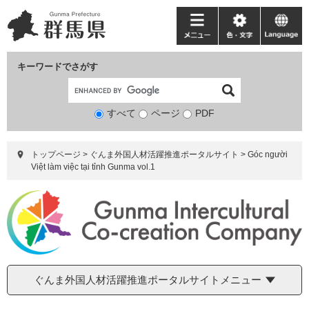
ペ
メ
ー
ニ
メ
色・
language
ジ
ュ
ニ
文
の
ー
ュ
字
キーワードでさがす
先
を
ー
頭
飛
で
ば
すべて
ページ
検
PDF
す。
し
索
て
対
本
トップページ
>
ぐんま外国人材活躍推進ポータルサイト
>
Góc người
象
文
Việt làm việc tại tỉnh Gunma vol.1
へ
ぐんま外国人材活躍推進ポータルサイトメニュー