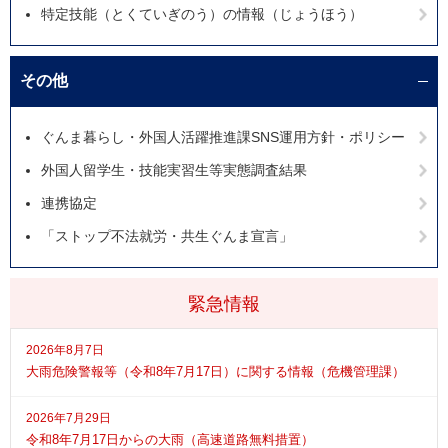
特定技能（とくていぎのう）の情報（じょうほう）
その他
ぐんま暮らし・外国人活躍推進課SNS運用方針・ポリシー
外国人留学生・技能実習生等実態調査結果
連携協定
「ストップ不法就労・共生ぐんま宣言」
緊急情報
2026年8月7日
大雨危険警報等（令和8年7月17日）に関する情報（危機管理課）
2026年7月29日
令和8年7月17日からの大雨（高速道路無料措置）