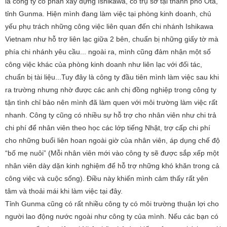
là công ty cổ phần xây dựng Ishikawa, có trụ sở tại thành phố Ota,
tỉnh Gunma. Hiện mình đang làm việc tại phòng kinh doanh, chủ
yếu phụ trách những công việc liên quan đến chi nhánh Ishikawa
Vietnam như hỗ trợ liên lạc giữa 2 bên, chuẩn bị những giấy tờ mà
phía chi nhánh yêu cầu... ngoài ra, mình cũng đảm nhận một số
công việc khác của phòng kinh doanh như liên lạc với đối tác,
chuẩn bị tài liệu...Tuy đây là công ty đầu tiên mình làm việc sau khi
ra trường nhưng nhờ được các anh chị đồng nghiệp trong công ty
tận tình chỉ bảo nên mình đã làm quen với môi trường làm việc rất
nhanh. Công ty cũng có nhiều sự hỗ trợ cho nhân viên như chi trả
chi phí để nhân viên theo học các lớp tiếng Nhật, trợ cấp chi phí
cho những buổi liên hoan ngoài giờ của nhân viên, áp dụng chế độ
“bố mẹ nuôi” (Mỗi nhân viên mới vào công ty sẽ được sắp xếp một
nhân viên dày dặn kinh nghiệm để hỗ trợ những khó khăn trong cả
công việc và cuộc sống). Điều này khiến mình cảm thấy rất yên
tâm và thoải mái khi làm việc tại đây.
Tỉnh Gunma cũng có rất nhiều công ty có môi trường thuận lợi cho
người lao động nước ngoài như công ty của mình. Nếu các bạn có