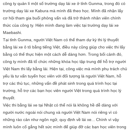
công ty quản lí một số trường dạy lái xe ở tỉnh Gunma, trong đó có
trường dạy lái xe Kabura mà mình đã theo học. Mình đã nhận lấy
cơ hội tham gia buổi phỏng vấn và đã trở thành nhân viên chính
thức của công ty. Hiện mình đang làm việc tại trường dạy lái xe
Maebashi.
Tại tỉnh Gunma, người Việt Nam có thể tham dự kỳ thi lý thuyết
bằng lái xe ô tô bằng tiếng Việt, điều này cũng giúp cho việc thi lấy
bằng có thể thực hiện một cách dễ dàng hơn. Trong bối cảnh đó,
công ty mình đã tổ chức những khóa học tập trung để hỗ trợ người
Việt Nam thi lấy bằng lái. Hiện tại, công việc mà mình phụ trách chủ
yếu là tư vấn tuyển học viên với đối tượng là người Việt Nam, hỗ
trợ các thủ tục, những vấn đề phát sinh trong quá trình học tại
trường, hỗ trợ các bạn học viên người Việt trong quá trình học lý
thuyết.
Việc thi bằng lái xe tại Nhật có thể nói là không hề dễ dàng với
người nước ngoài nói chung và người Việt Nam nói riêng vì có
những rào cản như ngôn ngữ, quy định về lái xe... Chính vì vậy
mình luôn cố gắng hết sức mình để giúp đỡ các bạn học viên trong