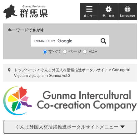
ペ
メ
ー
ニ
メ
色・
language
ジ
ュ
ニ
文
の
ー
ュ
字
キーワードでさがす
先
を
ー
頭
飛
で
ば
すべて
ページ
検
PDF
す。
し
索
て
対
本
トップページ
>
ぐんま外国人材活躍推進ポータルサイト
>
Góc người
象
文
Việt làm việc tại tỉnh Gunma vol.3
へ
ぐんま外国人材活躍推進ポータルサイトメニュー