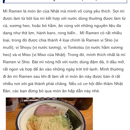
Mì Ramen là món ăn của Nhật mà mình vô cùng yêu thích. Sợi mì
được làm từ bột lúa mì kết hợp với nước dùng thường được làm từ
cá, xương heo, hoặc bò hầm, ăn cùng với những nguyên liệu đa
dạng như thịt lợn, hành baro, rong biển... Mì Ramen có rất nhiều
loại, trong đó được chia thành 4 loại chính là Ramen vị Shio (vị
muối), vị Shoyu (vị nước tương), vị Tonkotsu (vị nước hầm xương
heo) và vị Miso (vị Miso của Nhật). Trong đó, mình thích nhất là mì
Ramen vị Shio. Bát mì nóng hổi với nước dùng đậm đà, ít dầu mỡ,
rất ngon và hợp để ăn vào những ngày trời trở lạnh. Mình thường
đi ăn mì Ramen sau khi đi làm về vì món ăn này được bán ở rất
nhiều nơi với giá thành phải chăng. Nếu có cơ hội đến thăm Nhật
Bản, các bạn đừng bỏ qua món ăn hấp dẫn này nhé.