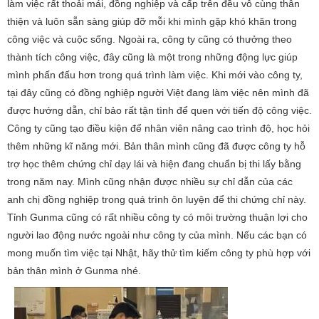
làm việc rất thoải mái, đồng nghiệp và cấp trên đều vô cùng thân
thiện và luôn sẵn sàng giúp đỡ mỗi khi mình gặp khó khăn trong
công việc và cuộc sống. Ngoài ra, công ty cũng có thưởng theo
thành tích công việc, đây cũng là một trong những động lực giúp
mình phấn đấu hơn trong quá trình làm việc. Khi mới vào công ty,
tại đây cũng có đồng nghiệp người Việt đang làm việc nên mình đã
được hướng dẫn, chỉ bảo rất tận tình để quen với tiến độ công việc.
Công ty cũng tạo điều kiện để nhân viên nâng cao trình độ, học hỏi
thêm những kĩ năng mới. Bản thân mình cũng đã được công ty hỗ
trợ học thêm chứng chỉ dạy lái và hiện đang chuẩn bị thi lấy bằng
trong năm nay. Mình cũng nhận được nhiều sự chỉ dẫn của các
anh chị đồng nghiệp trong quá trình ôn luyện để thi chứng chỉ này.
Tỉnh Gunma cũng có rất nhiều công ty có môi trường thuận lợi cho
người lao động nước ngoài như công ty của mình. Nếu các bạn có
mong muốn tìm việc tại Nhật, hãy thử tìm kiếm công ty phù hợp với
bản thân mình ở Gunma nhé.