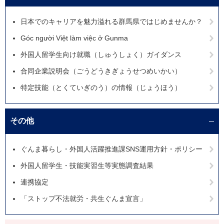
日本でのキャリアを魅力溢れる群馬県ではじめませんか？
Góc người Việt làm việc ở Gunma
外国人留学生向け就職（しゅうしょく）ガイダンス
合同企業説明会（ごうどうきぎょうせつめいかい）
特定技能（とくていぎのう）の情報（じょうほう）
その他
ぐんま暮らし・外国人活躍推進課SNS運用方針・ポリシー
外国人留学生・技能実習生等実態調査結果
連携協定
「ストップ不法就労・共生ぐんま宣言」