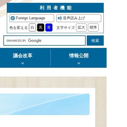
利用者機能
Foreign Language
音声読み上げ
白
黒
青
拡大
標準
色を変える
文字サイズ
Google
カ
ス
議会改革
情報公開
タ
ム
検
索