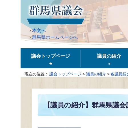
ペ
ー
ジ
の
本文へ
先
群馬県ホームページへ
頭
で
す。
議会トップページ
議員の紹介
現在の位置
議会トップページ
>
議員の紹介
>
各議員紹
本
文
【議員の紹介】群馬県議会