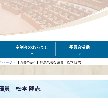
定例会のあらまし
委員会活動
介ページ
>
【議員の紹介】群馬県議会議員 松本 隆志
議員 松本 隆志