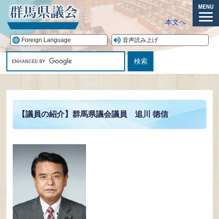
ペ
ー
メ
本文へ
ジ
ニ
の
ュ
Foreign Language
音声読み上げ
先
ー
G
頭
o
で
o
す。
本
g
文
l
e
【議員の紹介】群馬県議会議員 追川 徳信
カ
ス
タ
ム
検
索