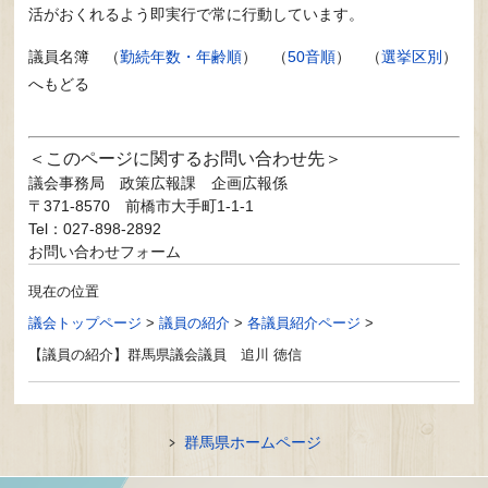
活がおくれるよう即実行で常に行動しています。
議員名簿 （
勤続年数・年齢順
） （
50音順
） （
選挙区別
）
へもどる
このページに関するお問い合わせ先
議会事務局
政策広報課 企画広報係
〒371-8570
前橋市大手町1-1-1
Tel：027-898-2892
お問い合わせフォーム
現在の位置
議会トップページ
>
議員の紹介
>
各議員紹介ページ
>
【議員の紹介】群馬県議会議員 追川 徳信
群馬県ホームページ