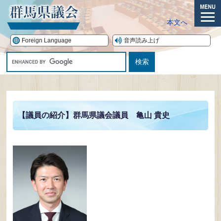
ペ
ー
メ
本文へ
ジ
ニ
の
ュ
Foreign Language
音声読み上げ
先
ー
G
頭
o
で
o
す。
本
g
文
l
e
【議員の紹介】群馬県議会議員 亀山 貴史
カ
ス
タ
ム
検
索