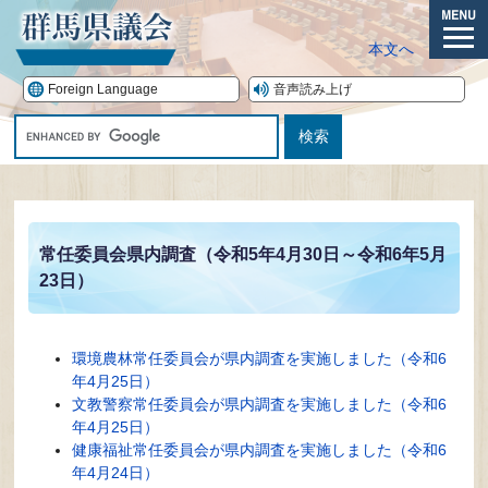
ペ
ー
メ
本文へ
ジ
ニ
の
ュ
Foreign Language
音声読み上げ
先
ー
G
頭
o
で
o
す。
本
g
文
l
e
常任委員会県内調査（令和5年4月30日～令和6年5月
カ
23日）
ス
タ
ム
検
環境農林常任委員会が県内調査を実施しました（令和6
索
年4月25日）
文教警察常任委員会が県内調査を実施しました（令和6
年4月25日）
健康福祉常任委員会が県内調査を実施しました（令和6
年4月24日）