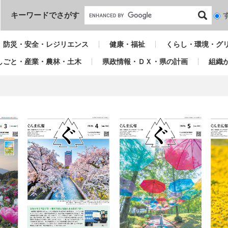
本文へ
キーワードでさがす
検
索
対
防災・安全・レジリエンス
健康・福祉
くらし・環境・グ
象
しごと・産業・農林・土木
県政情報・ＤＸ・県の計画
組織