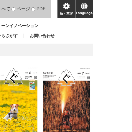
すべて
ページ
PDF
色・
language
文
リーンイノベーション
字
からさがす
お問い合わせ