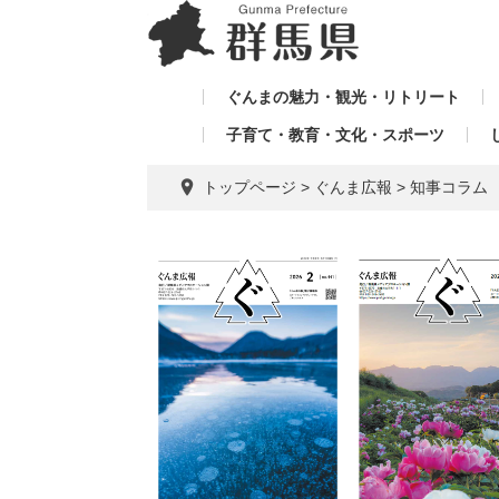
ペ
メ
メ
ー
ニ
ニ
ジ
ュ
ュ
の
ー
ぐんまの魅力・観光・リトリート
ー
先
を
子育て・教育・文化・スポーツ
を
頭
飛
飛
で
ば
トップページ
>
ぐんま広報
>
知事コラム
す。
し
ば
て
し
本
て
文
へ