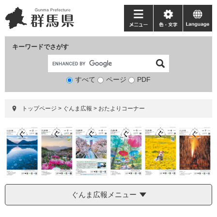
ペ
メ
ー
ニ
メ
色・
language
ジ
ュ
ニ
文
の
ー
ュ
字
キーワードでさがす
先
を
ー
頭
飛
で
ば
すべて
ページ
検
PDF
す。
し
索
て
対
本
トップページ
>
ぐんま広報
>
おたよりコーナー
象
文
へ
ぐんま広報メニュー