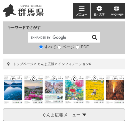
ペ
メ
ー
ニ
メ
色・
language
ジ
ュ
ニ
文
の
ー
ュ
字
キーワードでさがす
先
を
ー
頭
飛
で
ば
すべて
ページ
検
PDF
す。
し
索
て
対
本
トップページ
>
ぐんま広報
>
インフォメーション4
象
文
へ
ぐんま広報メニュー