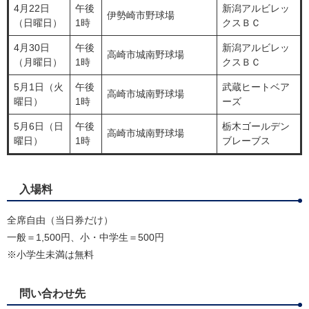
4月22日
午後
新潟アルビレッ
伊勢崎市野球場
（日曜日）
1時
クスＢＣ
4月30日
午後
新潟アルビレッ
高崎市城南野球場
（月曜日）
1時
クスＢＣ
5月1日（火
午後
武蔵ヒートベア
高崎市城南野球場
曜日）
1時
ーズ
5月6日（日
午後
栃木ゴールデン
高崎市城南野球場
曜日）
1時
ブレーブス
入場料
全席自由（当日券だけ）
一般＝1,500円、小・中学生＝500円
※小学生未満は無料
問い合わせ先