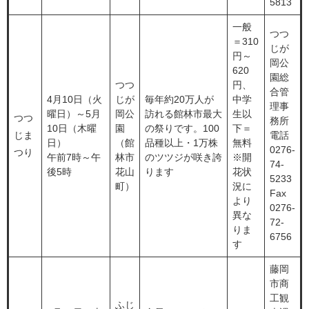
5813
一般
つつ
＝310
じが
円～
岡公
620
園総
つつ
円、
合管
4月10日（火
じが
毎年約20万人が
中学
理事
曜日）～5月
岡公
訪れる館林市最大
生以
つつ
務所
10日（木曜
園
の祭りです。100
下＝
じま
電話
日）
（館
品種以上・1万株
無料
0276-
つり
午前7時～午
林市
のツツジが咲き誇
※開
74-
後5時
花山
ります
花状
5233
町）
況に
Fax
より
0276-
異な
72-
りま
6756
す
藤岡
市商
工観
ふじ