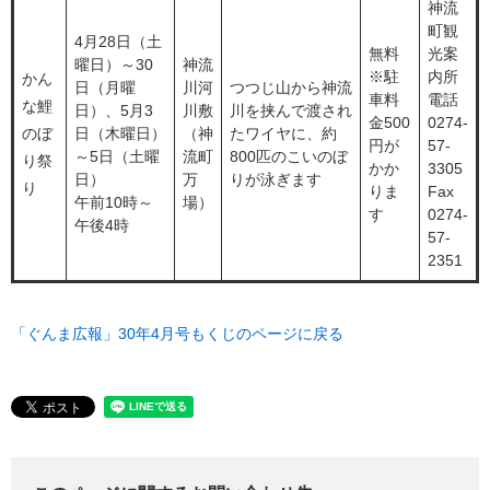
神流
町観
4月28日（土
無料
光案
曜日）～30
神流
※駐
内所
かん
日（月曜
川河
つつじ山から神流
車料
電話
な鯉
日）、5月3
川敷
川を挟んで渡され
金500
0274-
のぼ
日（木曜日）
（神
たワイヤに、約
円が
57-
～5日（土曜
流町
800匹のこいのぼ
り祭
かか
3305
日）
万
りが泳ぎます
り
りま
Fax
午前10時～
場）
す
0274-
午後4時
57-
2351
「ぐんま広報」30年4月号もくじのページに戻る