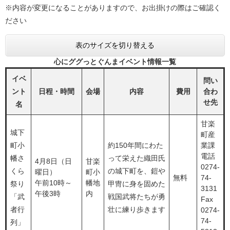
※内容が変更になることがありますので、お出掛けの際はご確認く
ださい
表のサイズを切り替える
心にググっとぐんまイベント情報一覧
イベ
問い
ント
日程・時間
会場
内容
費用
合わ
せ先
名
甘楽
城下
町産
町小
約150年間にわた
業課
電話
幡さ
って栄えた織田氏
4月8日（日
甘楽
0274-
くら
の城下町を、鎧や
曜日）
町小
無料
74-
午前10時～
幡地
祭り
甲冑に身を固めた
3131
午後3時
内
「武
戦国武将たちが勇
Fax
者行
壮に練り歩きます
0274-
74-
列」