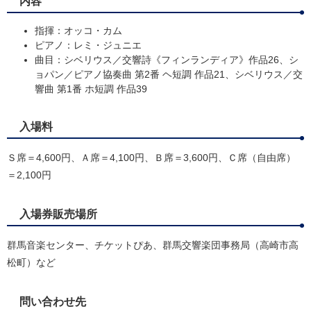
内容
指揮：オッコ・カム
ピアノ：レミ・ジュニエ
曲目：シベリウス／交響詩《フィンランディア》作品26、シ
ョパン／ピアノ協奏曲 第2番 ヘ短調 作品21、シベリウス／交
響曲 第1番 ホ短調 作品39
入場料
Ｓ席＝4,600円、Ａ席＝4,100円、Ｂ席＝3,600円、Ｃ席（自由席）
＝2,100円
入場券販売場所
群馬音楽センター、チケットぴあ、群馬交響楽団事務局（高崎市高
松町）など
問い合わせ先