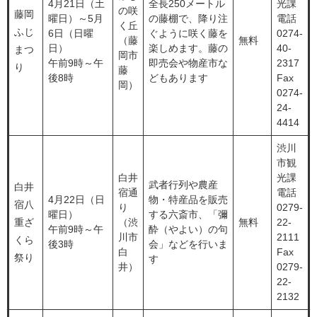
4月21日（土
全長250メートル
光課
の咲
藤岡
曜日）～5月
の藤棚で、降り注
電話
く丘
ふじ
6日（日曜
ぐように咲く藤を
0274-
（藤
無料
日）
楽しめます。藤の
40-
まつ
岡市
午前9時～午
即売会や物産市な
2317
り
藤
後8時
どもあります
Fax
岡）
0274-
24-
4414
渋川
市観
白井
光課
武者行列や農産
白井
宿通
電話
4月22日（日
物・特産品を販売
宿八
り
0279-
曜日）
する六斎市、「彌
重ざ
（渋
無料
22-
午前9時～午
酔（やよい）の句
川市
2111
くら
後3時
会」などを行いま
白
Fax
祭り
す
井）
0279-
22-
2132