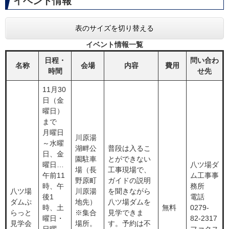
イベント情報
表のサイズを切り替える
イベント情報一覧
日程・
問い合わ
名称
会場
内容
費用
時間
せ先
11月30
日（金
曜日）
まで
月曜日
川原湯
～水曜
湖畔公
普段は入るこ
日、金
園駐車
とができない
曜日…
八ツ場ダ
場（長
工事現場で、
午前11
ム工事事
野原町
ガイドの説明
時、午
務所
八ツ場
川原湯
を聞きながら
後1
電話
ダムぷ
地先）
八ツ場ダムを
時、土
無料
0279-
らっと
※集合
見学できま
曜日・
82-2317
見学会
場所。
す。予約は不