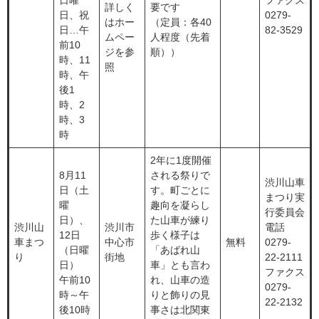
日曜
ファクス
詳しく
要です
日、祝
0279-
はホー
（定員：各40
日…午
82-3529
ムペー
人程度（先着
前10
ジを参
順））
時、11
照
時、午
後1
時、2
時、3
時
2年に1度開催
8月11
される祭りで
渋川山車
日（土
す。町ごとに
まつり実
曜
趣向を凝らし
行委員会
日）、
た山車が練り
渋川山
渋川市
電話
12日
歩く様子は
車まつ
中心市
無料
0279-
（日曜
「あばれ山
り
街地
22-2111
日）
車」とも言わ
ファクス
午前10
れ、山車の造
0279-
時～午
りと飾りの見
22-2132
後10時
事さは北関東