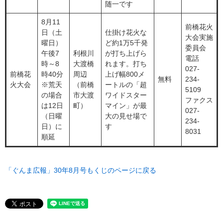
随一です
8月11
前橋花火
日（土
仕掛け花火な
大会実施
曜日）
ど約1万5千発
委員会
午後7
利根川
が打ち上げら
電話
時～8
大渡橋
れます。打ち
027-
前橋花
時40分
周辺
上げ幅800メ
無料
234-
火大会
※荒天
（前橋
ートルの「超
5109
の場合
市大渡
ワイドスター
ファクス
は12日
町）
マイン」が最
027-
（日曜
大の見せ場で
234-
日）に
す
8031
順延
「ぐんま広報」30年8月号もくじのページに戻る