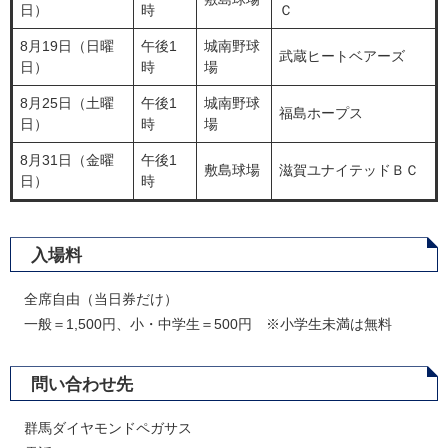
日）
時
Ｃ
8月19日（日曜
午後1
城南野球
武蔵ヒートベアーズ
日）
時
場
8月25日（土曜
午後1
城南野球
福島ホープス
日）
時
場
8月31日（金曜
午後1
敷島球場
滋賀ユナイテッドＢＣ
日）
時
入場料
全席自由（当日券だけ）
一般＝1,500円、小・中学生＝500円 ※小学生未満は無料
問い合わせ先
群馬ダイヤモンドペガサス