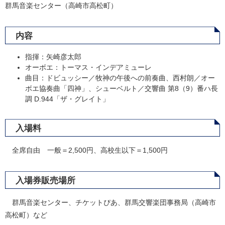
群馬音楽センター（高崎市高松町）
内容
指揮：矢崎彦太郎
オーボエ：トーマス・インデアミューレ
曲目：ドビュッシー／牧神の午後への前奏曲、西村朗／オー
ボエ協奏曲「四神」、シューベルト／交響曲 第8（9）番ハ長
調 D.944「ザ・グレイト」
入場料
全席自由 一般＝2,500円、高校生以下＝1,500円
入場券販売場所
群馬音楽センター、チケットぴあ、群馬交響楽団事務局（高崎市
高松町）など