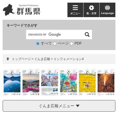
ペ
メ
ー
ニ
メ
色・
language
ジ
ュ
ニ
文
の
ー
ュ
字
キーワードでさがす
先
を
ー
頭
飛
で
ば
すべて
ページ
検
PDF
す。
し
索
て
対
本
トップページ
>
ぐんま広報
>
インフォメーション4
象
文
へ
ぐんま広報メニュー