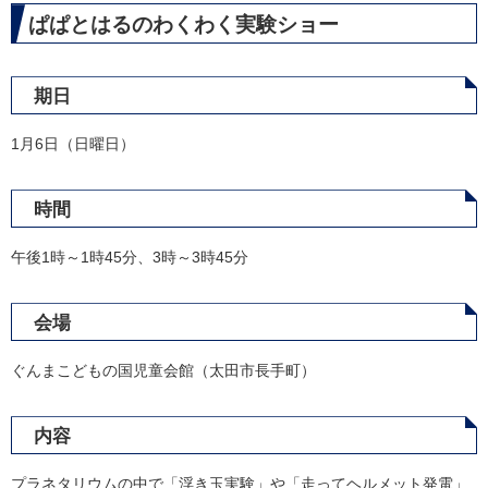
ぱぱとはるのわくわく実験ショー
期日
1月6日（日曜日）
時間
午後1時～1時45分、3時～3時45分
会場
ぐんまこどもの国児童会館（太田市長手町）
内容
プラネタリウムの中で「浮き玉実験」や「走ってヘルメット発電」