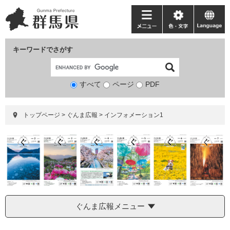
ペ
メ
ー
ニ
メ
色・
language
ジ
ュ
ニ
文
の
ー
ュ
字
キーワードでさがす
先
を
ー
頭
飛
で
ば
すべて
ページ
検
PDF
す。
し
索
て
対
本
トップページ
>
ぐんま広報
>
インフォメーション1
象
文
へ
ぐんま広報メニュー