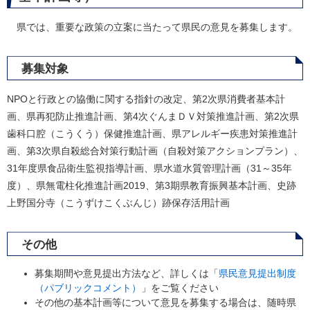
県では、重要な政策の立案に当たって県民の意見を募集します。
募集対象
NPOと行政との協働に関する指針の改定、第2次県消費者基本計
画、県再犯防止推進計画、第4次ぐんまＤＶ対策推進計画、第2次県
歯科口腔（こうくう）保健推進計画、県アレルギー疾患対策推進計
画、第3次県自殺総合対策行動計画（自殺対策アクションプラン）、
31年度県食品衛生監視指導計画、県水道水質管理計画（31～35年
度）、県無電柱化推進計画2019、第3期県教育振興基本計画、史跡
上野国分寺（こうずけこくぶんじ）跡保存活用計画
その他
募集期間や意見提出方法など、詳しくは「
県民意見提出制度
（パブリックコメント）
」をご覧ください
その他の基本計画等について意見を募集する場合は、随時県