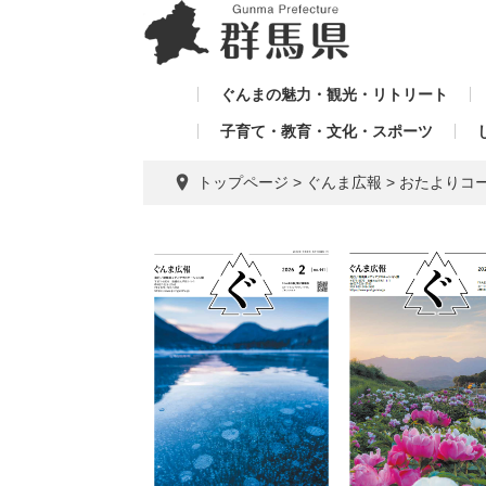
ペ
メ
メ
ー
ニ
ニ
ジ
ュ
ュ
の
ー
ぐんまの魅力・観光・リトリート
ー
先
を
子育て・教育・文化・スポーツ
を
頭
飛
飛
で
ば
トップページ
>
ぐんま広報
>
おたよりコ
す。
し
ば
て
し
本
て
文
へ