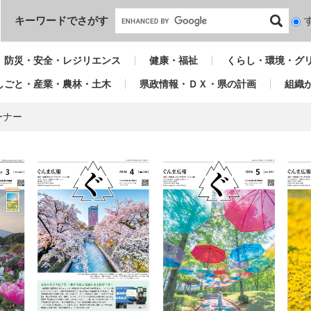
本文へ
キーワードでさがす
検
索
対
防災・安全・レジリエンス
健康・福祉
くらし・環境・グ
象
しごと・産業・農林・土木
県政情報・ＤＸ・県の計画
組織
ーナー