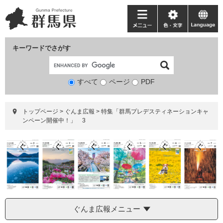
ペ
メ
ー
ニ
メ
色・
language
ジ
ュ
ニ
文
の
ー
ュ
字
キーワードでさがす
先
を
ー
頭
飛
で
ば
すべて
ページ
検
PDF
す。
し
索
て
対
本
トップページ
>
ぐんま広報
>
特集「群馬プレデスティネーションキャ
象
文
ンペーン開催中！」 3
へ
ぐんま広報メニュー