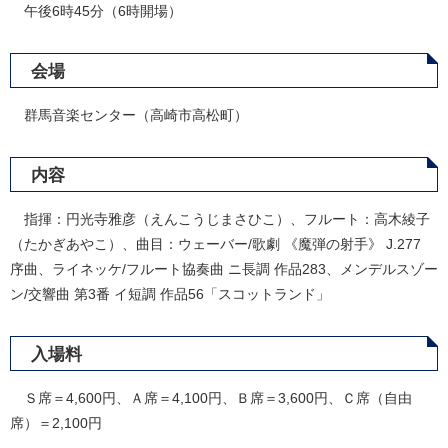
午後6時45分（6時開場）
会場
群馬音楽センター（高崎市高松町）
内容
指揮：円光寺雅彦（えんこうじまさひこ）、フルート：高木綾子
（たかぎあやこ）、曲目：ウェーバー/歌劇 《魔弾の射手》 J.277
序曲、ライネッケ/フルート協奏曲 ニ長調 作品283、メンデルスゾー
ン/交響曲 第3番 イ短調 作品56「スコットランド」
入場料
Ｓ席＝4,600円、Ａ席＝4,100円、Ｂ席＝3,600円、Ｃ席（自由
席）＝2,100円