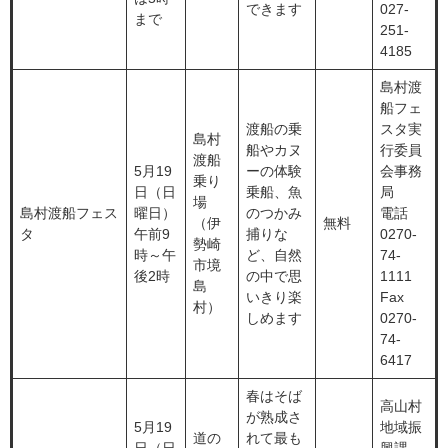
できます
027-
まで
251-
4185
島村渡
船フェ
渡船の乗
スタ実
島村
船やカヌ
行委員
渡船
5月19
ーの体験
会事務
乗り
日（日
乗船、魚
局
場
島村渡船フェス
曜日）
のつかみ
電話
（伊
無料
タ
午前9
捕りな
0270-
勢崎
時～午
ど、自然
74-
市境
後2時
の中で思
1111
島
いきり楽
Fax
村）
しめます
0270-
74-
6417
春はそば
高山村
が熟成さ
5月19
地域振
道の
れて最も