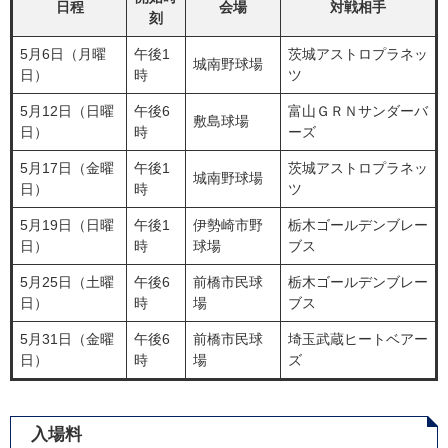
日程
会場
対戦相手
刻
5月6日（月曜
午後1
茨城アストロプラネッ
城南野球場
日）
時
ツ
5月12日（日曜
午後6
富山ＧＲＮサンダーバ
敷島球場
日）
時
ーズ
5月17日（金曜
午後1
茨城アストロプラネッ
城南野球場
日）
時
ツ
5月19日（日曜
午後1
伊勢崎市野
栃木ゴールデンブレー
日）
時
球場
ブス
5月25日（土曜
午後6
前橋市民球
栃木ゴールデンブレー
日）
時
場
ブス
5月31日（金曜
午後6
前橋市民球
埼玉武蔵ヒートベアー
日）
時
場
ズ
入場料