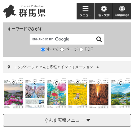
ペ
メ
ー
ニ
メ
色・
language
ジ
ュ
ニ
文
の
ー
ュ
字
キーワードでさがす
先
を
ー
頭
飛
で
ば
すべて
ページ
検
PDF
す。
し
索
て
対
本
トップページ
>
ぐんま広報
>
インフォメーション 4
象
文
へ
ぐんま広報メニュー