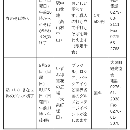
日（日
興課
駅中
おいしい
曜日）
電話
山盆
季節で
午前10
0279-
地
す。職人
1食
春のそば祭り
時から
63-
（高
の打ち立
500円
※そば
2111
山村
て手打ち
が終わ
Fax
中
そばを味
り次第
0279-
山）
わえます
終了
63-
（限定千
2768
食）
大泉町
5月26
ブラジ
いず
観光協
日（日
ル、ロシ
み緑
会
曜
ア、パラ
道花
電話
日）、
グアイな
の広
0276-
活（い）きな世
6月23
ど世界各
場
無料
61-
界のグルメ横丁
日（日
国のグル
（大
2038
曜日）
メとステ
泉町
Fax
午前11
ージイベ
坂
0276-
時～午
ントが楽
田）
61-
後4時
しめます
3078