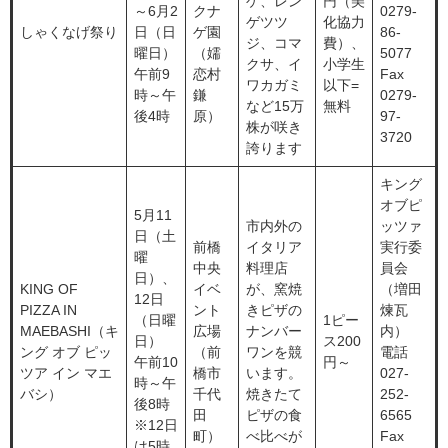
ゲ、レン
円（美
～6月2
クナ
0279-
ゲツツ
化協力
しゃくなげ祭り
日（日
ゲ園
86-
ジ、コマ
費）、
曜日）
（嬬
5077
クサ、イ
小学生
午前9
恋村
Fax
ワカガミ
以下=
時～午
鎌
0279-
など15万
無料
後4時
原）
97-
株が咲き
3720
誇ります
キング
オブピ
5月11
市内外の
ッツァ
日（土
前橋
イタリア
実行委
曜
中央
料理店
員会
日）、
KING OF
イベ
が、窯焼
（増田
12日
PIZZA IN
ント
きピザの
煉瓦
（日曜
1ピー
MAEBASHI（キ
広場
ナンバー
内）
日）
ス200
ング オブ ピッ
（前
ワンを競
電話
午前10
円～
ツア イン マエ
橋市
います。
027-
時～午
バシ）
千代
焼きたて
252-
後8時
田
ピザの食
6565
※12日
町）
べ比べが
Fax
は5時