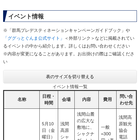
イベント情報
※「群馬プレデスティネーションキャンペーンガイドブック」や
「ググっとぐんま公式サイト」
＜外部リンク＞
などに掲載されてい
るイベントの中から紹介します。詳しくはお問い合わせください
※内容が変更になることがあります。お出掛けの際はご確認くださ
い
表のサイズを切り替える
イベント情報一覧
日程・
問い合
名称
会場
内容
費用
時間
わせ先
浅間山麓
浅間高
の広大な
5月10
浅間
原観光
敷地に、
一般
日（金
高原
協会
シャクナ
=300
曜日）
シャ
電話