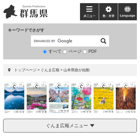
ペ
メ
ー
ニ
メ
色・
language
ジ
ュ
ニ
文
の
ー
ュ
字
キーワードでさがす
先
を
ー
頭
飛
で
ば
すべて
ページ
検
PDF
す。
し
索
て
対
本
トップページ
>
ぐんま広報
>
山本県政が始動
象
文
へ
ぐんま広報メニュー