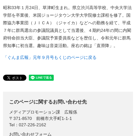
昭和33年１月24日、草津町生まれ。県立渋川高等学校、中央大学法
学部を卒業後、米国ジョージタウン大学大学院修士課程を修了。国
際協力事業団（ＪＩＣＡ）（ジャイカ）などへの勤務を経て、平成
７年に群馬選出の参議院議員として当選後、４期約24年の間に内閣
府特命担当大臣、参議院予算委員長などを歴任し、令和元年に群馬
県知事に初当選。趣味は音楽活動。座右の銘は「直滑降」。
「ぐんま広報」元年９月号もくじのページに戻る
このページに関するお問い合わせ先
メディアプロモーション課
広報係
〒371-8570
前橋市大手町1-1-1
Tel：027-226-2162
お問い合わせフォーム