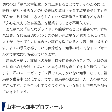
切なのは「県民の幸福度」を向上させることです。そのためには、
医療・福祉・介護などの社会保障や教育・子育て環境を少しでも充
実させ、県土強靱（きょうじん）化や基幹道路の整備などを含む
「安心を支える社会基盤」を構築することが不可欠です。
また県民の「新たなプライド」を醸成することも重要です。群馬
県は豊かな観光資源やバランスの良い住環境など魅力にあふれてい
ますが、その潜在力に見合った評価を得ているとは言い難い状況で
す。多くの県民が感じている停滞感を、知事の精力的なトップセー
ルスで果敢に打ち破っていきます。
県民の幸福度、故郷への愛情、自慢度を高めることで、人口の流
出に歯止めをかけ、住みたいと思う故郷を創生できると確信してい
ます。私のスローガンは「世界で１人しかいない知事になって、群
馬県を世界中に発信する」です。群馬県の主役は一人一人の県民の
皆さんです。力を合わせてワクワクするような新しい群馬県を創っ
ていきましょう。
山本一太知事プロフィール