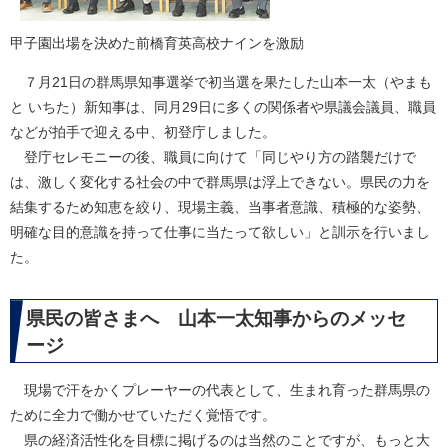
甲子園出場を決めた前橋育英高校ナインを激励
７月21日の群馬県知事選挙で初当選を果たした山本一太（やまも
と いちた）新知事は、同月29日に多くの関係者や県議会議員、職員
などが拍手で迎える中、初登庁しました。
登庁セレモニーの後、職員に向けて「同じやり方の踏襲だけで
は、激しく変化する社会の中で群馬県は浮上できない。県民の力を
結集するため知恵を絞り、現場主義、当事者意識、積極的な姿勢、
明確な目的意識を持って仕事に当たって欲しい」と訓示を行いまし
た。
県民の皆さまへ 山本一太知事からのメッセ
ージ
現場で汗をかくプレーヤーの代表として、生まれ育った群馬県の
ために全力で働かせていただく覚悟です。
県の経済活性化を目標に掲げるのは当然のことですが、もっと大