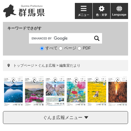
ペ
メ
ー
ニ
メ
色・
language
ジ
ュ
ニ
文
の
ー
ュ
字
キーワードでさがす
先
を
ー
頭
飛
で
ば
すべて
ページ
検
PDF
す。
し
索
て
対
本
トップページ
>
ぐんま広報
>
編集室だより
象
文
へ
ぐんま広報メニュー