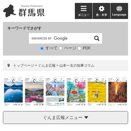
ペ
メ
ー
ニ
メ
色・
language
ジ
ュ
ニ
文
の
ー
ュ
字
キーワードでさがす
先
を
ー
頭
飛
で
ば
すべて
ページ
検
PDF
す。
し
索
て
対
本
トップページ
>
ぐんま広報
>
山本一太の知事コラム
象
文
へ
ぐんま広報メニュー