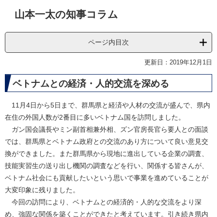
本
山本一太の知事コラム
文
ページ内目次
更新日：2019年12月1日
ベトナムとの経済・人的交流を深める
11月4日から5日まで、群馬県と経済や人材の交流が盛んで、県内
在住の外国人数が2番目に多いベトナム国を訪問しました。
ガン国会議長やミン副首相兼外相、ズン官房長官ら要人との面談
では、群馬県とベトナム政府との交流のあり方について良い意見交
換ができました。また群馬県から現地に進出している企業の調査、
技能実習生の送り出し機関の調査などを行い、関係する皆さんが、
ベトナム社会にも貢献したいという思いで事業を進めていることが
大変印象に残りました。
今回の訪問により、ベトナムとの経済的・人的な交流をより深
め、強固な関係を築くことができたと考えています。引き続き県内