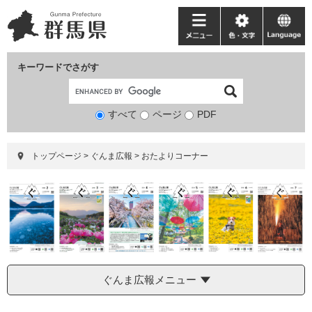
ペ
メ
ー
ニ
メ
色・
language
ジ
ュ
ニ
文
の
ー
ュ
字
キーワードでさがす
先
を
ー
頭
飛
で
ば
すべて
ページ
検
PDF
す。
し
索
て
対
本
トップページ
>
ぐんま広報
>
おたよりコーナー
象
文
へ
ぐんま広報メニュー