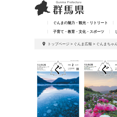
ペ
メ
メ
ー
ニ
ニ
ジ
ュ
ュ
の
ー
ぐんまの魅力・観光・リトリート
ー
先
を
子育て・教育・文化・スポーツ
を
頭
飛
飛
で
ば
トップページ
>
ぐんま広報
>
ぐんまちゃ
す。
し
ば
て
し
本
て
文
へ