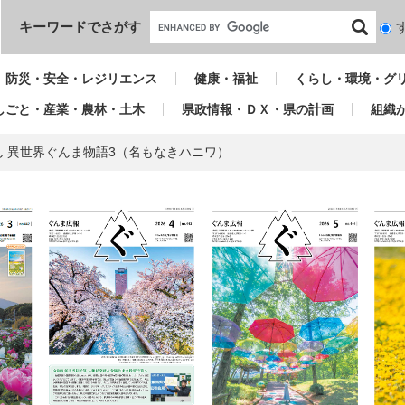
本文へ
キーワードでさがす
検
索
対
防災・安全・レジリエンス
健康・福祉
くらし・環境・グ
象
しごと・産業・農林・土木
県政情報・ＤＸ・県の計画
組織
ん 異世界ぐんま物語3（名もなきハニワ）