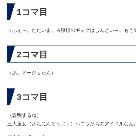
1コマ目
（ふぇ～。ただいま。古墳様のギャグはしんどい～。もう
2コマ目
（あ。ドージョたん）
3コマ目
（説明するね）
三人童女（さんにんどうじょ）ハニワたちのアイドルなん