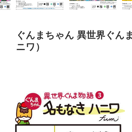
本
文
ぐんまちゃん 異世界ぐん
ニワ）