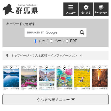
ペ
メ
ー
ニ
メ
色・
language
ジ
ュ
ニ
文
の
ー
ュ
字
キーワードでさがす
先
を
ー
頭
飛
で
ば
すべて
ページ
検
PDF
す。
し
索
て
対
本
トップページ
>
ぐんま広報
>
インフォメーション 4
象
文
へ
ぐんま広報メニュー