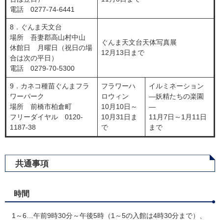
電話 0277-74-6441
8．ぐんま天文台
場所 吾妻郡高山村中山
ぐんま天文台天体写真展
休館日 月曜日（祝日の場
12月13日まで
合は次の平日）
電話 0279-70-5300
9．カネコ種苗ぐんまフラ
フラワーハ
イルミネーション
ワーパーク
ロウィン
―妖精たちの楽園
場所 前橋市柏倉町
10月10日～
―
フリーダイヤル 0120-
10月31日ま
11月7日～1月11日
1187-38
で
まで
共通事項
時間
1～6…午前9時30分～午後5時（1～5の入館は4時30分まで）、