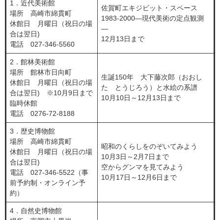
1．近代美術館
佐賀町エキジビット・スペース
場所 高崎市綿貫町
1983-2000―現代美術の定点観測
休館日 月曜日（祝日の場
―
合は翌日)
12月13日まで
電話 027-346-5560
2．館林美術館
場所 館林市日向町
生誕150年 大下藤次郎（おおし
休館日 月曜日（祝日の場
た とうじろう）と水絵の系譜
合は翌日) ※10月9日まで
10月10日～12月13日まで
臨時休館
電話 0276-72-8188
3．歴史博物館
場所 高崎市綿貫町
昭和のくらしをのぞいてみよう
休館日 月曜日（祝日の場
10月3日～2月7日まで
合は翌日)
空からグンマを見てみよう
電話 027-346-5522（事
10月17日～12月6日まで
前予約制・オンライン予
約）
4．自然史博物館