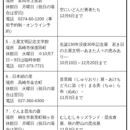
場所 富岡市上黒岩
休館日 月曜日（祝日の場
空にいどんだ勇者たち
合は翌日)
12月6日まで
電話 0274-60-1200（事
前予約制・オンライン予
約）
5．土屋文明記念文学館
生誕130年没後30年記念展 若き日
場所 高崎市保渡田町
の土屋文明―あまた人々の恵みあ
休館日 火曜日 ※10月7
り―
日～9日は臨時休館
10月10日～12月20日まで
電話 027-373-7721
6．日本絹の里
首里織（しゅりおり）展－あけも
場所 高崎市金古町
どろに染（そ）まる美（ちゅ）ら
休館日 火曜日（祝日の場
布（ぬぬ）－
合は翌日)
11月3日まで
電話 027-360-6300
7．ぐんま昆虫の森
場所 桐生市新里町鶴ヶ谷
むしむしキッズランド・昆虫食
休館日 月曜日（祝日の場
展、秋の野山の昆虫展
合は翌日）
11月3日まで