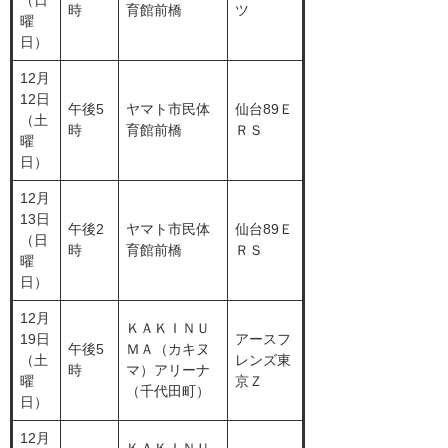
（日
時
育館前橋
ツ
曜
日）
12月
12日
午後5
ヤマト市民体
仙台89Ｅ
（土
時
育館前橋
ＲＳ
曜
日）
12月
13日
午後2
ヤマト市民体
仙台89Ｅ
（日
時
育館前橋
ＲＳ
曜
日）
12月
ＫＡＫＩＮＵ
19日
アースフ
午後5
ＭＡ（カキヌ
（土
レンズ東
時
マ）アリーナ
曜
京Ｚ
（千代田町）
日）
12月