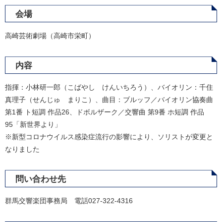
会場
高崎芸術劇場（高崎市栄町）
内容
指揮：小林研一郎（こばやし けんいちろう）、バイオリン：千住
真理子（せんじゅ まりこ）、曲目：ブルッフ／バイオリン協奏曲
第1番 ト短調 作品26、ドボルザーク／交響曲 第9番 ホ短調 作品
95「新世界より」
※新型コロナウイルス感染症流行の影響により、ソリストが変更と
なりました
問い合わせ先
群馬交響楽団事務局 電話027-322-4316