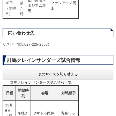
正田醤油ス
16日
後
ファジアーノ岡
タジアム群
（水曜
7
山
馬
日）
時
問い合わせ先
ザスパ（電話027-225-2350）
群馬クレインサンダーズ試合情報
表のサイズを切り替える
群馬クレインサンダーズ試合情報一覧
開始時
日程
会場
対戦相手
刻
12月
6日
午後2
ヤマト市民体
青森ワッ