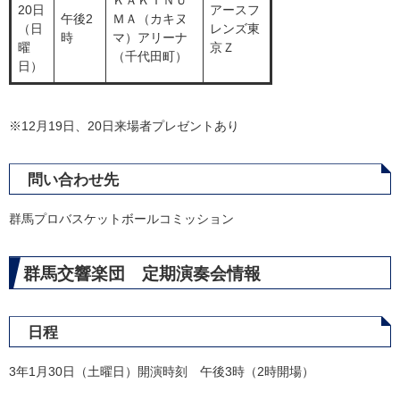
ＫＡＫＩＮＵ
20日
アースフ
午後2
ＭＡ（カキヌ
（日
レンズ東
時
マ）アリーナ
曜
京Ｚ
（千代田町）
日）
※12月19日、20日来場者プレゼントあり
問い合わせ先
群馬プロバスケットボールコミッション
群馬交響楽団 定期演奏会情報
日程
3年1月30日（土曜日）開演時刻 午後3時（2時開場）