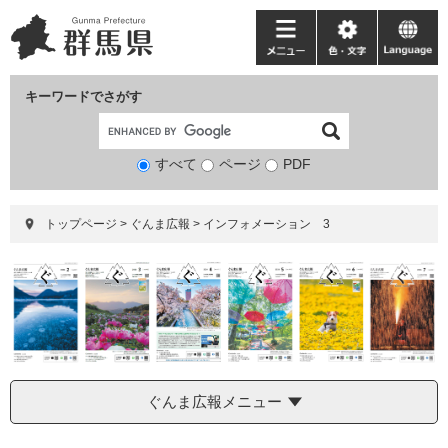
ペ
メ
ー
ニ
メ
色・
language
ジ
ュ
ニ
文
の
ー
ュ
字
キーワードでさがす
先
を
ー
頭
飛
で
ば
すべて
ページ
検
PDF
す。
し
索
て
対
本
トップページ
>
ぐんま広報
>
インフォメーション 3
象
文
へ
ぐんま広報メニュー