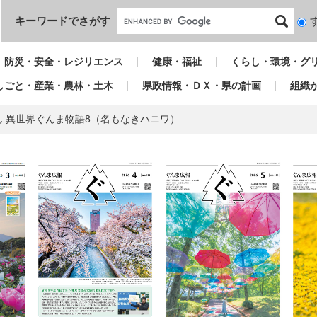
本文へ
キーワードでさがす
検
索
対
防災・安全・レジリエンス
健康・福祉
くらし・環境・グ
象
しごと・産業・農林・土木
県政情報・ＤＸ・県の計画
組織
ん 異世界ぐんま物語8（名もなきハニワ）