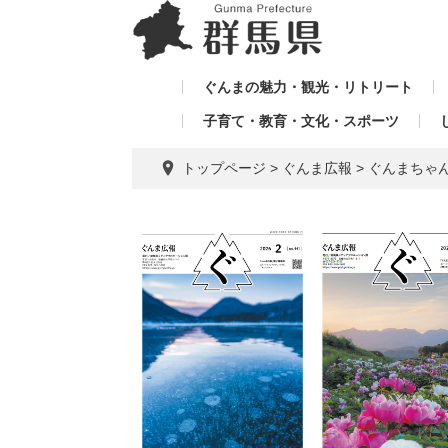
ペ
メ
メ
ー
ニ
ニ
ジ
ュ
ュ
の
ー
ぐんまの魅力・観光・リトリート
ー
先
を
子育て・教育・文化・スポーツ
を
頭
飛
飛
で
ば
トップページ
>
ぐんま広報
>
ぐんまちゃ
す。
し
ば
て
し
本
て
文
へ