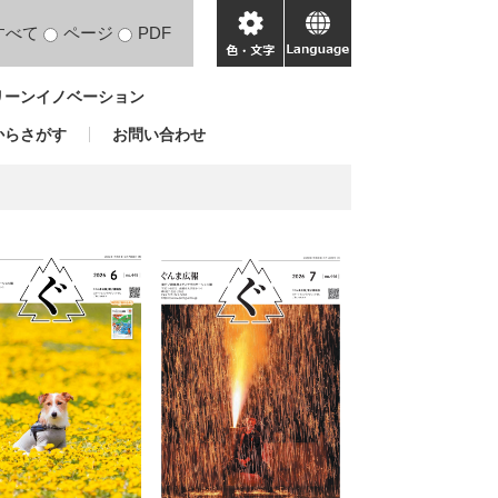
すべて
ページ
PDF
色・
language
文
リーンイノベーション
字
からさがす
お問い合わせ