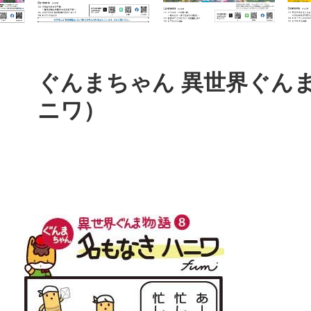
本
文
ぐんまちゃん 異世界ぐん
ニワ）