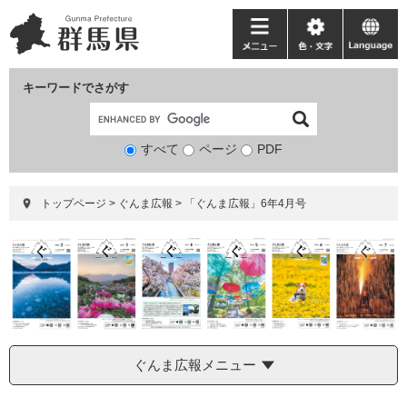
ペ
メ
ー
ニ
メ
色・
language
ジ
ュ
ニ
文
の
ー
ュ
字
キーワードでさがす
先
を
ー
頭
飛
で
ば
すべて
ページ
検
PDF
す。
し
索
て
対
本
トップページ
>
ぐんま広報
>
「ぐんま広報」6年4月号
象
文
へ
ぐんま広報メニュー