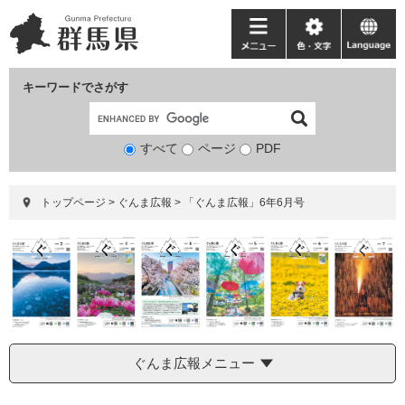
ペ
メ
ー
ニ
メ
色・
language
ジ
ュ
ニ
文
の
ー
ュ
字
キーワードでさがす
先
を
ー
頭
飛
で
ば
すべて
ページ
検
PDF
す。
し
索
て
対
本
トップページ
>
ぐんま広報
>
「ぐんま広報」6年6月号
象
文
へ
ぐんま広報メニュー