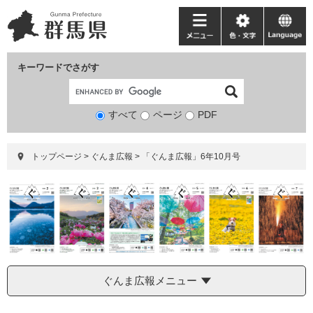
ペ
メ
ー
ニ
メ
色・
language
ジ
ュ
ニ
文
の
ー
ュ
字
キーワードでさがす
先
を
ー
頭
飛
で
ば
すべて
ページ
検
PDF
す。
し
索
て
対
本
トップページ
>
ぐんま広報
>
「ぐんま広報」6年10月号
象
文
へ
ぐんま広報メニュー