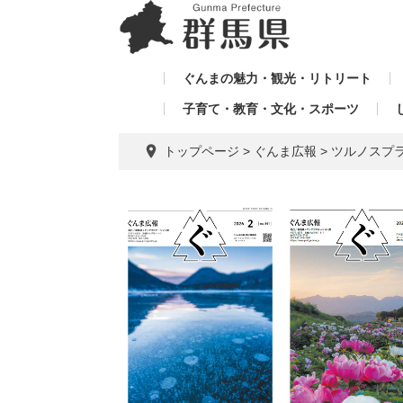
ペ
メ
メ
ー
ニ
ニ
ジ
ュ
ュ
の
ー
ぐんまの魅力・観光・リトリート
ー
先
を
子育て・教育・文化・スポーツ
を
頭
飛
飛
で
ば
トップページ
>
ぐんま広報
>
ツルノスプラ
す。
し
ば
て
し
本
て
文
へ