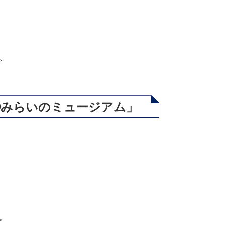
＞
Ⓡみらいのミュージアム」
＞