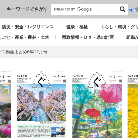
本文へ
キーワードでさがす
検
索
対
防災・安全・レジリエンス
健康・福祉
くらし・環境・グ
象
しごと・産業・農林・土木
県政情報・ＤＸ・県の計画
組織
ス動画まとめ6年12月号