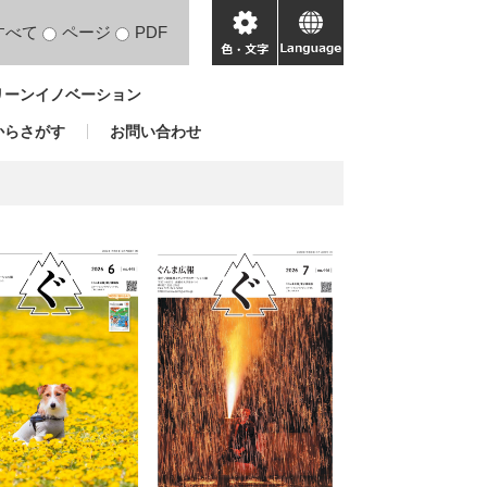
すべて
ページ
PDF
色・
language
文
リーンイノベーション
字
からさがす
お問い合わせ