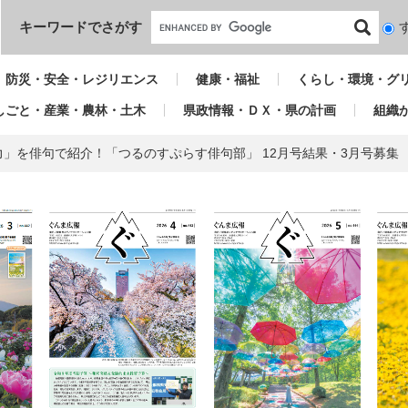
本文へ
キーワードでさがす
検
索
対
防災・安全・レジリエンス
健康・福祉
くらし・環境・グ
象
しごと・産業・農林・土木
県政情報・ＤＸ・県の計画
組織
」を俳句で紹介！「つるのすぷらす俳句部」 12月号結果・3月号募集