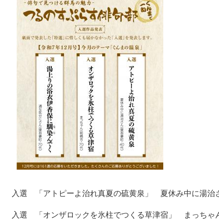
入選 「アトピーよ治れ真夏の硫黄泉」 夏休み中に湯治さん
入選 「オンザロックを氷柱でつくる草津宿」 まっちゃんさ