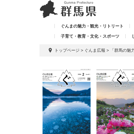
ペ
メ
メ
ー
ニ
ニ
ジ
ュ
ュ
の
ー
ぐんまの魅力・観光・リトリート
ー
先
を
子育て・教育・文化・スポーツ
を
頭
飛
飛
で
ば
トップページ
>
ぐんま広報
>
「群馬の魅力
す。
し
ば
て
し
本
て
文
へ