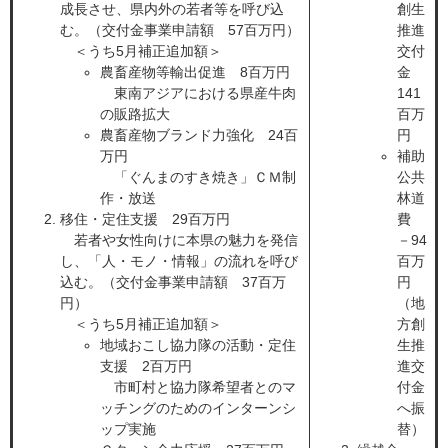
成長させ、県内外の若者等を呼び込
創生
む。（交付金事業申請額 57百万円）
推進
＜うち5月補正追加額＞
交付
農畜産物等輸出促進 8百万円
金
東南アジアにおける県産牛肉
141
の販路拡大
百万
農畜産物ブランド力強化 24百
円
万円
補助
「ぐんまのすき焼き」ＣＭ制
公共
作・放送
林道
移住・定住支援 29百万円
費
若者や女性向けに本県の魅力を発信
－94
し、「人・モノ・情報」の流れを呼び
百万
込む。（交付金事業申請額 37百万
円
円）
（地
＜うち5月補正追加額＞
方創
地域おこし協力隊の活動・定住
生推
支援 2百万円
進交
市町村と協力隊希望者とのマ
付金
ッチングのためのインターンシ
へ振
ップ実施
替）