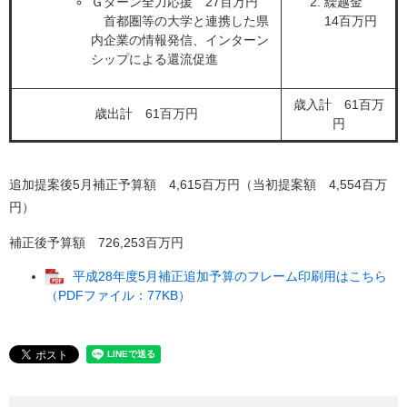
Ｇターン全力応援 27百万円
繰越金
首都圏等の大学と連携した県
14百万円
内企業の情報発信、インターン
シップによる還流促進
歳入計 61百万
歳出計 61百万円
円
追加提案後5月補正予算額 4,615百万円（当初提案額 4,554百万
円）
補正後予算額 726,253百万円
平成28年度5月補正追加予算のフレーム印刷用はこちら
（PDFファイル：77KB）