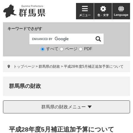
ペ
メ
ー
ニ
メ
色・
language
ジ
ュ
ニ
文
の
ー
ュ
字
キーワードでさがす
先
を
ー
頭
飛
で
ば
すべて
ページ
検
PDF
す。
し
索
て
対
本
トップページ
>
群馬県の財政
>
平成28年度5月補正追加予算について
象
文
へ
群馬県の財政
群馬県の財政メニュー
本
平成28年度5月補正追加予算について
文