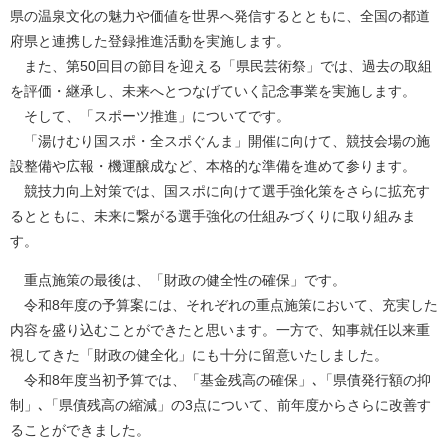
県の温泉文化の魅力や価値を世界へ発信するとともに、全国の都道
府県と連携した登録推進活動を実施します。
また、第50回目の節目を迎える「県民芸術祭」では、過去の取組
を評価・継承し、未来へとつなげていく記念事業を実施します。
そして、「スポーツ推進」についてです。
「湯けむり国スポ・全スポぐんま」開催に向けて、競技会場の施
設整備や広報・機運醸成など、本格的な準備を進めて参ります。
競技力向上対策では、国スポに向けて選手強化策をさらに拡充す
るとともに、未来に繋がる選手強化の仕組みづくりに取り組みま
す。
重点施策の最後は、「財政の健全性の確保」です。
令和8年度の予算案には、それぞれの重点施策において、充実した
内容を盛り込むことができたと思います。一方で、知事就任以来重
視してきた「財政の健全化」にも十分に留意いたしました。
令和8年度当初予算では、「基金残高の確保」､「県債発行額の抑
制」､「県債残高の縮減」の3点について、前年度からさらに改善す
ることができました。