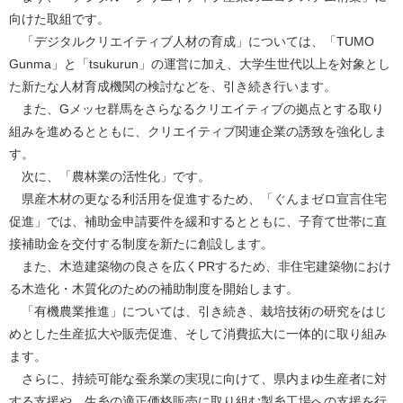
向けた取組です。
「デジタルクリエイティブ人材の育成」については、「TUMO
Gunma」と「tsukurun」の運営に加え、大学生世代以上を対象とし
た新たな人材育成機関の検討などを、引き続き行います。
また、Gメッセ群馬をさらなるクリエイティブの拠点とする取り
組みを進めるとともに、クリエイティブ関連企業の誘致を強化しま
す。
次に、「農林業の活性化」です。
県産木材の更なる利活用を促進するため、「ぐんまゼロ宣言住宅
促進」では、補助金申請要件を緩和するとともに、子育て世帯に直
接補助金を交付する制度を新たに創設します。
また、木造建築物の良さを広くPRするため、非住宅建築物におけ
る木造化・木質化のための補助制度を開始します。
「有機農業推進」については、引き続き、栽培技術の研究をはじ
めとした生産拡大や販売促進、そして消費拡大に一体的に取り組み
ます。
さらに、持続可能な蚕糸業の実現に向けて、県内まゆ生産者に対
する支援や、生糸の適正価格販売に取り組む製糸工場への支援を行