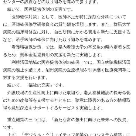
センターの設置などの取り組みを進めて参ります。
続いて、医療提供体制の充実です。
「医師確保対策」として、医師不足が特に深刻な外科について
は、医師確保修学研修資金の貸与額を増額します。また、群馬大学
病院の臨床研修医に対し、自己研鑽にかかる費用を新たに支援する
など、若手医師の確保に向けた取り組みを進めます。
「看護職確保対策」では、県内看護大学の卒業生の県内定着を図
るため、奨学金返還費用の支援を新たに実施します。
「利根沼田地域の医療提供体制の確保」では、国立病院機構沼田
病院の廃止を踏まえ、沼田病院の医療機能を引き継ぐ医療機関等に
対する支援を行います。
続いて、「福祉の充実」です。
介護現場の生産性向上に向けた取組や、老人福祉施設の長寿命化
のための改修等を支援するとともに、聴覚に障害のある方の情報取
得や意思疎通をサポートするサービスを実施します。
重点施策の三つ目は、「新たな富の創出に向けた未来への投資」
です。
まず、「デジタル・クリエイティブ産業のエコシステム構築」に