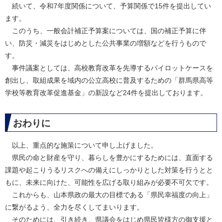
続いて、令和7年度関係について、予算関係で15件を提出してい
ます。
このうち、一般会計補正予算案については、国の補正予算に伴
い、防災・減災をはじめとした公共事業の増額などを行うもので
す。
事件議案としては、高校教育改革を先導するパイロットケースを
創出し、取組成果を域内の公立高校に普及するための「群馬県高等
学校等教育改革促進基金」の新設など24件を提出しております。
おわりに
以上、重点的な施策について申し上げました。
県民の命と財産を守り、暮らしを豊かにするためには、直面する
課題や起こりうるリスクへの備えにしっかりとした対策を行うとと
もに、未来に向けた、可能性を広げる取り組みが必要不可欠です。
これからも、山本県政の最大の目標である「県民幸福度の向上」
に繋がるよう、全力を尽くしてまいります。
そのためには、引き続き、県議会をはじめ県民皆様方の御支援と