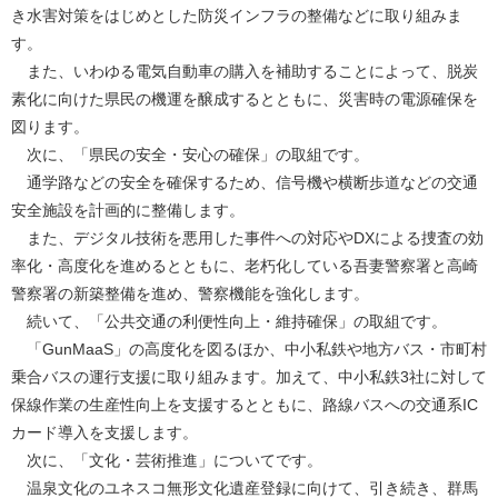
き水害対策をはじめとした防災インフラの整備などに取り組みま
す。
また、いわゆる電気自動車の購入を補助することによって、脱炭
素化に向けた県民の機運を醸成するとともに、災害時の電源確保を
図ります。
次に、「県民の安全・安心の確保」の取組です。
通学路などの安全を確保するため、信号機や横断歩道などの交通
安全施設を計画的に整備します。
また、デジタル技術を悪用した事件への対応やDXによる捜査の効
率化・高度化を進めるとともに、老朽化している吾妻警察署と高崎
警察署の新築整備を進め、警察機能を強化します。
続いて、「公共交通の利便性向上・維持確保」の取組です。
「GunMaaS」の高度化を図るほか、中小私鉄や地方バス・市町村
乗合バスの運行支援に取り組みます。加えて、中小私鉄3社に対して
保線作業の生産性向上を支援するとともに、路線バスへの交通系IC
カード導入を支援します。
次に、「文化・芸術推進」についてです。
温泉文化のユネスコ無形文化遺産登録に向けて、引き続き、群馬