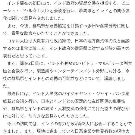
インド滞在の初日には、インド政府の貿易交渉を担当する、ピユ
ーシュ・ゴヤル商工大臣と会談を行い、群馬県とインドとの関係強
化に関して意見を交わしました。
また、今後、群馬県が連携協定を目指すべき州や産業分野に関し
て、貴重な助言をいただくことができました。
ゴヤル大臣は大変有力な政治家で、日本の地方自治体の長と面談
するのは非常に珍しく、インド政府の群馬県に対する期待の高さの
表れだと思っています。
また、滞在2日目に、インド外務省のパビトラ・マルゲリータ副大
臣と会談を行い、製造業やエンターテインメント分野における、今
後の群馬県とインドとの連携の可能性などについて、議論しまし
た。
最終日には、インド人民党のバイジャヤント・ジャイ・パンダ副
総裁と会談を行い、日本とインドとの安定的な友好関係の重要性
や、群馬県とインドの経済・人材交流の強化に向けた協力の呼びか
けに対して、前向きな意見をいただきました。
今回の訪問では、インドの有力な政治家3人にお会いすることがで
きました。また、現地に進出している日系企業や世界有数の現地大