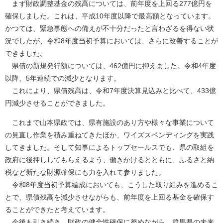
まず財政調整基金の残高については、前年度を上回る277億円を
確保しました。これは、平成10年度以降で最高額となっています。
かつては、緊急事態への備えが不十分だったと言わざるを得ない状
況でしたが、令和8年度当初予算においては、さらに改善することが
できました。
県債の新規発行額については、462億円に抑えました。令和4年度
以降、5年連続での減少となります。
これにより、県債残高は、令和7年度決算見込みと比べて、433億
円減少させることができました。
これまで山本県政では、県有施設のあり方や様々な事業について
の見直し作業を積み重ねてきたほか、ワイズスペンディングを実践
してきました。そして知事によるトップセールスでも、県の取組を
政府に後押ししてもらえるよう、働きかけるとともに、ふるさと納
税など新たな財源確保にも力を入れて参りました。
令和8年度当初予算編成においても、こうした取り組みを進めるこ
とで、県債残高を減少させながらも、前年度を上回る基金を確保す
ることができたと考えています。
今後も引き続き、財政の健全性確保に努めながら、群馬県の未来