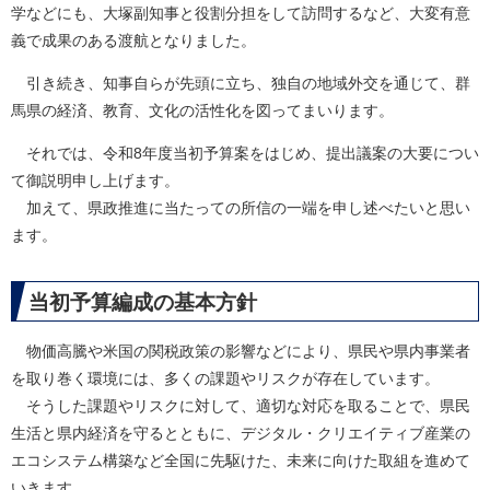
学などにも、大塚副知事と役割分担をして訪問するなど、大変有意
義で成果のある渡航となりました。
引き続き、知事自らが先頭に立ち、独自の地域外交を通じて、群
馬県の経済、教育、文化の活性化を図ってまいります。
それでは、令和8年度当初予算案をはじめ、提出議案の大要につい
て御説明申し上げます。
加えて、県政推進に当たっての所信の一端を申し述べたいと思い
ます。
当初予算編成の基本方針
物価高騰や米国の関税政策の影響などにより、県民や県内事業者
を取り巻く環境には、多くの課題やリスクが存在しています。
そうした課題やリスクに対して、適切な対応を取ることで、県民
生活と県内経済を守るとともに、デジタル・クリエイティブ産業の
エコシステム構築など全国に先駆けた、未来に向けた取組を進めて
いきます。