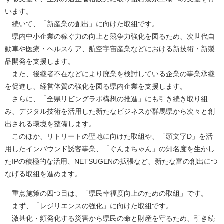
います。
続いて、「新産業の創出」に向けた取組です。
県内中小企業の稼ぐ力の向上と競争力強化を図るため、次世代自
動車や医療・ヘルスケア、航空宇宙産業などにおける新技術・新製
品開発を支援します。
また、後継者不在などにより廃業を検討している企業の事業承継
を促進し、経営体質の強化を図る県内企業を支援します。
さらに、「全県リビングラボ構想の推進」にも引き続き取り組
み、デジタル技術を活用した新たなビジネスが群馬県から次々と創
出される環境を整備します。
このほか、リトリートの聖地に向けた取組や、「頭文字D」を活
用したインバウンド誘客事業、「ぐんまちゃん」の知名度を生かし
たIPの積極的な活用、NETSUGENの拡張など、新たな富の創出につ
なげる取組を進めます。
重点施策の四つ目は、「県民幸福度向上のための取組」です。
まず、「レジリエンスの強化」に向けた取組です。
激甚化・頻発化する災害から県民の命と財産を守るため、引き続