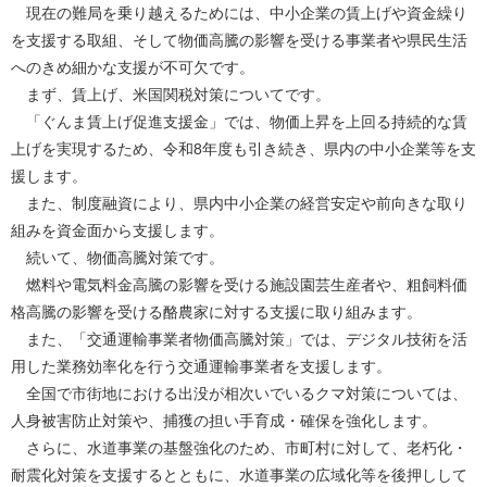
現在の難局を乗り越えるためには、中小企業の賃上げや資金繰り
を支援する取組、そして物価高騰の影響を受ける事業者や県民生活
へのきめ細かな支援が不可欠です。
まず、賃上げ、米国関税対策についてです。
「ぐんま賃上げ促進支援金」では、物価上昇を上回る持続的な賃
上げを実現するため、令和8年度も引き続き、県内の中小企業等を支
援します。
また、制度融資により、県内中小企業の経営安定や前向きな取り
組みを資金面から支援します。
続いて、物価高騰対策です。
燃料や電気料金高騰の影響を受ける施設園芸生産者や、粗飼料価
格高騰の影響を受ける酪農家に対する支援に取り組みます。
また、「交通運輸事業者物価高騰対策」では、デジタル技術を活
用した業務効率化を行う交通運輸事業者を支援します。
全国で市街地における出没が相次いでいるクマ対策については、
人身被害防止対策や、捕獲の担い手育成・確保を強化します。
さらに、水道事業の基盤強化のため、市町村に対して、老朽化・
耐震化対策を支援するとともに、水道事業の広域化等を後押しして