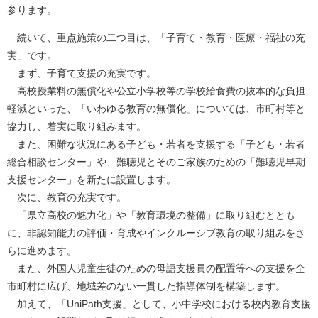
参ります。
続いて、重点施策の二つ目は、「子育て・教育・医療・福祉の充
実」です。
まず、子育て支援の充実です。
高校授業料の無償化や公立小学校等の学校給食費の抜本的な負担
軽減といった、「いわゆる教育の無償化」については、市町村等と
協力し、着実に取り組みます。
また、困難な状況にある子ども・若者を支援する「子ども・若者
総合相談センター」や、難聴児とそのご家族のための「難聴児早期
支援センター」を新たに設置します。
次に、教育の充実です。
「県立高校の魅力化」や「教育環境の整備」に取り組むととも
に、非認知能力の評価・育成やインクルーシブ教育の取り組みをさ
らに進めます。
また、外国人児童生徒のための母語支援員の配置等への支援を全
市町村に広げ、地域差のない一貫した指導体制を構築します。
加えて、「UniPath支援」として、小中学校における校内教育支援