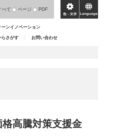
すべて
ページ
PDF
色・
language
文
リーンイノベーション
字
からさがす
お問い合わせ
価格高騰対策支援金