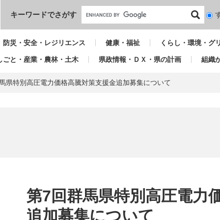
本文へ
キーワードでさがす
検
索
対
防災・安全・レジリエンス
健康・福祉
くらし・環境・グ
象
しごと・産業・農林・土木
県政情報・ＤＸ・県の計画
組織
群馬県特別高圧電力価格高騰対策支援金追加募集について
本
文
第7回群馬県特別高圧電力
追加募集について