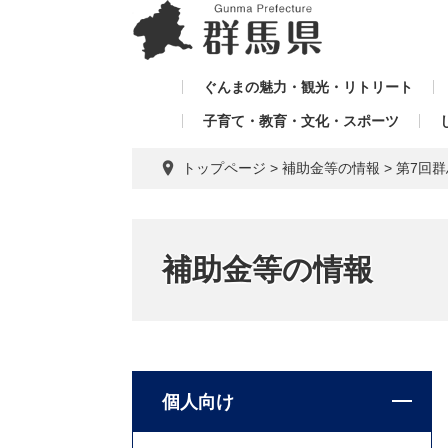
ペ
メ
メ
ー
ニ
ニ
ジ
ュ
ュ
の
ー
ぐんまの魅力・観光・リトリート
ー
先
を
子育て・教育・文化・スポーツ
を
頭
飛
飛
で
ば
トップページ
>
補助金等の情報
>
第7回
す。
し
ば
て
し
本
て
文
補助金等の情報
へ
個人向け