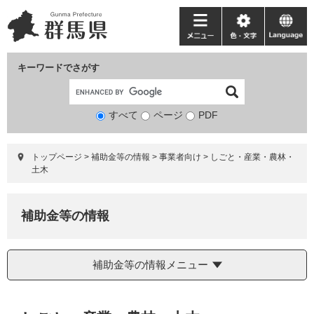
ペ
メ
ー
ニ
メ
色・
language
ジ
ュ
ニ
文
の
ー
ュ
字
キーワードでさがす
先
を
ー
頭
飛
で
ば
すべて
ページ
検
PDF
す。
し
索
て
対
本
トップページ
>
補助金等の情報
>
事業者向け
>
しごと・産業・農林・
象
文
土木
へ
補助金等の情報
補助金等の情報メニュー
本