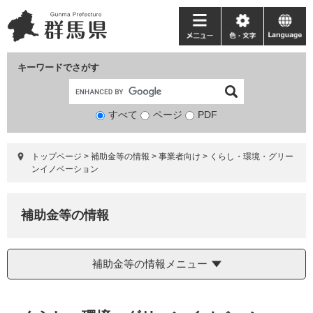
ペ
メ
ー
ニ
メ
色・
language
ジ
ュ
ニ
文
の
ー
ュ
字
キーワードでさがす
先
を
ー
頭
飛
で
ば
すべて
ページ
検
PDF
す。
し
索
て
対
本
トップページ
>
補助金等の情報
>
事業者向け
>
くらし・環境・グリー
象
文
ンイノベーション
へ
補助金等の情報
補助金等の情報メニュー
本