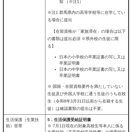
知 （※注1）
※注1 群馬県内の高等学校等に在学してい
る場合に提出
【在留資格が「家族滞在」の場合は以下
の書類は提出必須 ※県外校の生徒に限
る】
​日本の小学校の卒業証書の写し又は
卒業証明書
日本の中学校の卒業証書の写し又は
卒業証明書
※ 国籍・在留資格要件を満たしていない
生徒及び外国人学校に通う生徒のうち在校
生（令和8年3月31日以前から在籍する生
徒）は確認書類の提出は不要。
生活保護（生業扶
5．生活保護受給証明書
助）世帯
※ 7月1日現在の対象高校生等本人に係る
生業扶助（高等学校等就学費）の措置状況