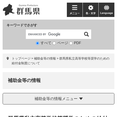
ペ
メ
ー
ニ
メ
色・
language
ジ
ュ
ニ
文
の
ー
ュ
字
キーワードでさがす
先
を
ー
頭
飛
で
ば
すべて
ページ
検
PDF
す。
し
索
て
対
本
トップページ
>
補助金等の情報
>
群馬県私立高等学校等奨学のための
象
文
給付金制度について
へ
補助金等の情報
補助金等の情報メニュー
本