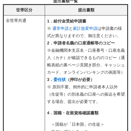
提出書類一覧
世帯区分
提出書類
全世帯共通
1．給付金受給申請書
※
通常申請
と
家計急変申請
は申請書の様
式が異なりますので、御注意ください。
2．申請者名義の口座通帳等のコピー
※金融機関本支店名・口座番号・口座名義
人（カナ）が確認できるもののコピー（通
帳表紙の裏ページ見開き部分、キャッシュ
カード、オンラインバンキングの画面等）
3．
委任状
（押印が必要）
※ 原則不要。例外的に申請者本人以外
（生徒等）の別名義の口座への振込を希望
する場合、提出が必要です。​
4．国籍・在留資格確認書類
＜国籍が「日本国」の生徒＞