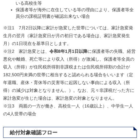
いる高校生等
保護者等が海外に在住している等の理由により、保護者等全
員分の課税証明書が確認出来ない場合
※注1 7月2日以降に家計が急変した世帯については、家計急変発
生月の翌月（家計急変日が月の初日である場合は、家計急変発生
月）の1日現在を基準日とします。
※注2 家計急変とは、
令和8年1月1日以降
に保護者等の失職、経営
悪化や離婚、死亡等により収入（所得）が激減し、保護者等全員の
収入（所得）が住民税所得割非課税または住民税所得割の合計が
182,500円未満の世帯に相当すると認められる場合をいいます（定
年退職、産休・育休等の災害等に起因しない事由による収入（所
得）の減少は対象となりません。）。なお、元々非課税だった方に
家計急変が生じた場合は、家計急変の対象となりません。
※注3 両親の一方が働き、高校生一人（16歳以上）、中学生一人
の4人世帯の場合
給付対象確認フロー