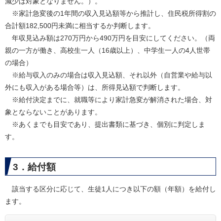
減少は対象となりません。）。​
※家計急変後の1年間の収入見込額等から推計し、住民税所得割の
合計額182,500円未満に相当するか判断します。
年収見込み額は270万円から490万円を目安にしてください。（両
親の一方が働き、高校生一人（16歳以上）、中学生一人の4人世帯
の場合）
※給与収入のみの場合は収入見込額、それ以外（自営業や給与以
外にも収入がある場合等）は、所得見込額で判断します。
※給付決定までに、就職等により家計急変が解消された場合、対
象とならないことがあります。
※あくまでも目安であり、提出書類に基づき、個別に判定しま
す。
3．給付額
該当する区分に応じて、生徒1人につき以下の額（年額）を給付し
ます。