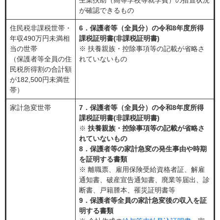
が確認できるもの
住民税非課税世帯・
6．保護者等（全員分）の令和8年度所得
年収490万円未満相
課税証明書(非課税証明書)
当の世帯
※ 扶養親族・控除事項等の記載が省略さ
（保護者等全員の住
れていないもの
民税所得割の合計額
が182,500円未満世
帯）
家計急変世帯
7．保護者等（全員分）の令和8年度所得
課税証明書(非課税証明書)
※
扶養親族・控除事項等の記載が省略さ
れていないもの
8．保護者等の家計急変の発生事由や時期
を証明する書類
※ 離職票、雇用保険受給資格者証、解雇
通知書、破産宣告通知書、廃業等届出、診
断書、戸籍謄本、罹災証明書等
9．保護者等全員の家計急変後の収入を証
明する書類