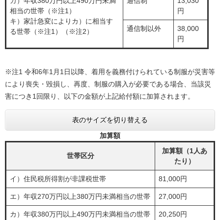
カ）年収380万円以上490万円未満
通信制
13,030
相当の世帯（※注1）
円
​キ）家計急変によりカ）に相当す
通信制以外
38,000
る世帯（※注1）（※注2）
円
※注1 令和6年1月1日以降、着用を義務付けられている制服が災害等
により喪失・毀損し、再度、制服の購入が必要である場合、当該災
害につき1回限り、以下の金額が上記給付額に加算されます。
表のサイズを切り替える
加算額
加算額（1人あ
世帯区分
たり）
イ）住民税所得割が非課税世帯
81,000円
エ）年収270万円以上380万円未満相当の世帯
27,000円
カ）年収380万円以上490万円未満相当の世帯
20,250円