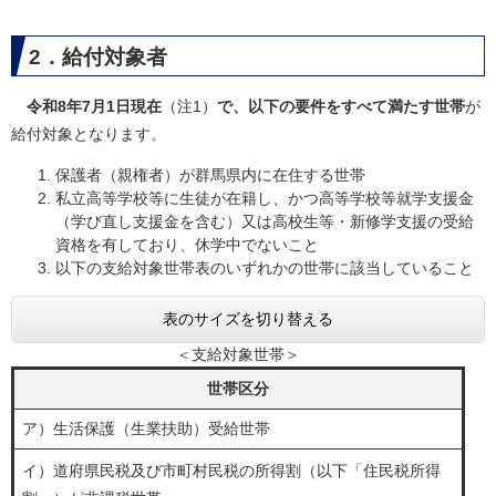
2．給付対象者
令和8年7月1日現在
（注1）
で、以下の要件をすべて満たす世帯
が
給付対象となります。
保護者（親権者）が群馬県内に在住する世帯
私立高等学校等に生徒が在籍し、かつ高等学校等就学支援金
（学び直し支援金を含む）又は高校生等・新修学支援の受給
資格を有しており、休学中でないこと
以下の支給対象世帯表のいずれかの世帯に該当していること
表のサイズを切り替える
＜支給対象世帯＞
世帯区分
ア）生活保護（生業扶助）受給世帯
イ）道府県民税及び市町村民税の所得割（以下「住民税所得