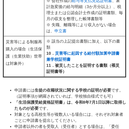
※ 会社作成の
給与等支払見込証明書
、家
計急変後の給与明細（3か月分以上）、税
理士または公認会計士作成の証明書類、毎
月の収支を整理した帳簿書類等
※ 失職、離職等により収入がない場合
は、
申立書
※ 該当の上記提出書類に加え、以下の書
災害等による制服再
類
購入の場合（生活保
10．
災害等に起因する給付額加算申請書
護（生業扶助）世帯
兼学校証明書
は対象外）
11．被災したことを証明する書類（罹災
証明書等）
申請書には
生徒の在籍状況に関する学校の証明が必要
です。
（証明事項が網羅されていれば、学校独自様式でも可）
「生活保護受給資格証明書」は、令和8年7月1日以降に取得し
たものが必要
です。
対象となる高校生等が複数人いる場合には、それぞれ対象者
ごとに申請書を提出してください。
申請者以外の者を受取人（受任者）とする場合は、「委任