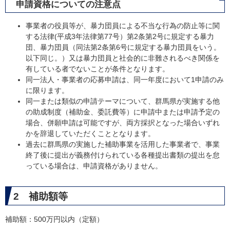
申請資格についての注意点
事業者の役員等が、暴力団員による不当な行為の防止等に関
する法律(平成3年法律第77号）第2条第2号に規定する暴力
団、暴力団員（同法第2条第6号に規定する暴力団員をいう。
以下同じ。）又は暴力団員と社会的に非難されるべき関係を
有している者でないことが条件となります。
同一法人・事業者の応募申請は、同一年度において1申請のみ
に限ります。
同一または類似の申請テーマについて、群馬県が実施する他
の助成制度（補助金、委託費等）に申請中または申請予定の
場合、併願申請は可能ですが、両方採択となった場合いずれ
かを辞退していただくこととなります。
過去に群馬県の実施した補助事業を活用した事業者で、事業
終了後に提出が義務付けられている各種提出書類の提出を怠
っている場合は、申請資格がありません。
2 補助額等
補助額：500万円以内（定額）