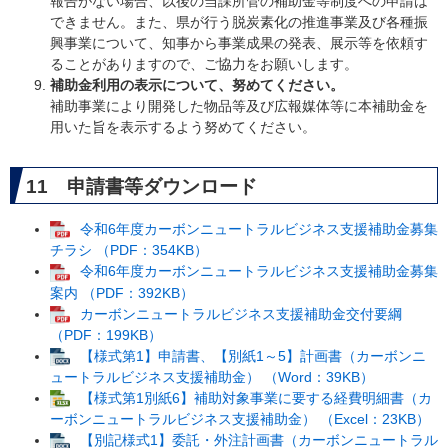
報告がない場合、以後の当課所管の補助金等制度への申請は
できません。また、県が行う脱炭素化の推進事業及び各種振
興事業について、知事から事業成果の発表、展示等を依頼す
ることがありますので、ご協力をお願いします。
補助金利用の表示について、努めてください。
補助事業により開発した物品等及び広報媒体等に本補助金を
用いた旨を表示するよう努めてください。
11 申請書等ダウンロード
令和6年度カーボンニュートラルビジネス支援補助金募集
チラシ （PDF：354KB）
令和6年度カーボンニュートラルビジネス支援補助金募集
案内 （PDF：392KB）
カーボンニュートラルビジネス支援補助金交付要綱
（PDF：199KB）
【様式第1】申請書、【別紙1～5】計画書（カーボンニ
ュートラルビジネス支援補助金） （Word：39KB）
【様式第1別紙6】補助対象事業に要する経費明細書（カ
ーボンニュートラルビジネス支援補助金） （Excel：23KB）
【別記様式1】委託・外注計画書（カーボンニュートラル