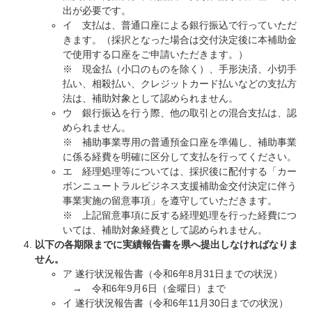
出が必要です。
イ 支払は、普通口座による銀行振込で行っていただ
きます。（採択となった場合は交付決定後に本補助金
で使用する口座をご申請いただきます。）
※ 現金払（小口のものを除く）、手形決済、小切手
払い、相殺払い、クレジットカード払いなどの支払方
法は、補助対象として認められません。
ウ 銀行振込を行う際、他の取引との混合支払は、認
められません。
※ 補助事業専用の普通預金口座を準備し、補助事業
に係る経費を明確に区分して支払を行ってください。
エ 経理処理等については、採択後に配付する「カー
ボンニュートラルビジネス支援補助金交付決定に伴う
事業実施の留意事項」を遵守していただきます。
※ 上記留意事項に反する経理処理を行った経費につ
いては、補助対象経費として認められません。
以下の各期限までに実績報告書を県へ提出しなければなりま
せん。
ア 遂行状況報告書（令和6年8月31日までの状況）
→ 令和6年9月6日（金曜日）まで
イ 遂行状況報告書（令和6年11月30日までの状況）