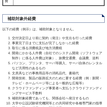
費
補助対象外経費
以下の経費（例示）は、補助対象となりません。
交付決定日より前に契約（発注）や支出を行った経費
事業完了日までに支払が完了しなかった経費
取引に係る消費税及び地方消費税
開発にかかる人件費（自社でのシステム開発（ソフトウェア
制作）に係る人件費は対象）、旅費交通費、会議費、送料
パソコン、プリンタ、サーバ等購入、サーバ自体のレンタル
など汎用性のあるもの
文房具などの事務用品等の消耗品代、書籍代
開発技術、製品の販路拡大のために要する経費（例：新聞・
テレビ・ホームページ等による一般的な広報等）
クラウドファンディング事業者へ支払うクラウドファンディ
ングサービス手数料
補助対象経費であっても、関係会社へ発注するもの
大学や公設試験研究機関等との共同研究や各種専門家の指導