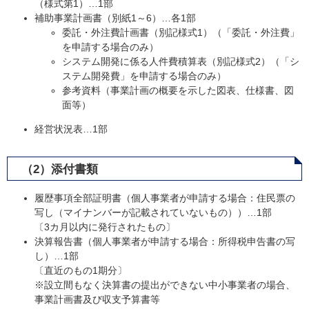
（様式第1）…1部
補助事業計画書（別紙1～6）…各1部
委託・外注費計画書（別記様式1）（「委託・外注費」
を申請する場合のみ）
システム開発に係る人件費積算表（別記様式2）（「シ
ステム開発費」を申請する場合のみ）
参考資料（事業計画の概要を示した図表、仕様書、図
面等）
経営状況表…1部
（2）添付書類
履歴事項全部証明書（個人事業者が申請する場合：住民票の
写し（マイナンバーが記載されていないもの））…1部
〔3カ月以内に発行されたもの〕
決算報告書（個人事業者が申請する場合：所得税申告書の写
し）…1部
〔直近のもの1期分〕
※設立間もなく決算書の提出ができない中小事業者の場合、
事業計画書及び収支予算書等