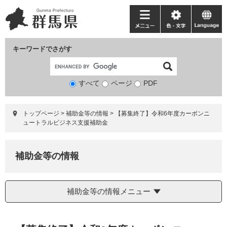
ペ
メ
ー
ニ
メ
色・
language
ジ
ュ
ニ
文
の
ー
ュ
字
キーワードでさがす
先
を
ー
頭
飛
で
ば
すべて
ページ
検
PDF
す。
し
索
て
対
本
トップページ
>
補助金等の情報
>
【募集終了】令和6年度カーボンニ
象
文
ュートラルビジネス支援補助金
へ
補助金等の情報
補助金等の情報メニュー
本