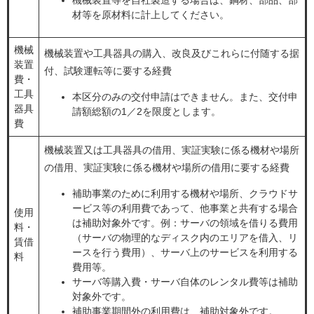
機械装置等を自社製造する場合は、鋼材、部品、部
材等を原材料に計上してください。
機械
機械装置や工具器具の購入、改良及びこれらに付随する据
装置
付、試験運転等に要する経費
費・
工具
本区分のみの交付申請はできません。また、交付申
器具
請額総額の1／2を限度とします。
費
機械装置又は工具器具の借用、実証実験に係る機材や場所
の借用、実証実験に係る機材や場所の借用に要する経費
補助事業のために利用する機材や場所、クラウドサ
ービス等の利用費であって、他事業と共有する場合
使用
は補助対象外です。例：サーバの領域を借りる費用
料・
（サーバの物理的なディスク内のエリアを借入、リ
賃借
ースを行う費用）、サーバ上のサービスを利用する
料
費用等。
サーバ等購入費・サーバ自体のレンタル費等は補助
対象外です。
補助事業期間外の利用費は、補助対象外です。