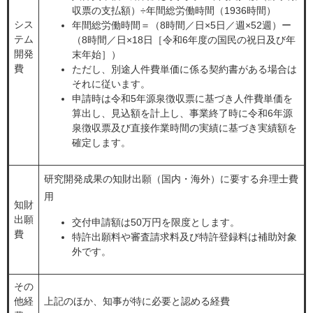
収票の支払額）÷年間総労働時間（1936時間）
シス
年間総労働時間＝（8時間／日×5日／週×52週）ー
テム
（8時間／日×18日［令和6年度の国民の祝日及び年
開発
末年始］）
費
ただし、別途人件費単価に係る契約書がある場合は
それに従います。
申請時は令和5年源泉徴収票に基づき人件費単価を
算出し、見込額を計上し、事業終了時に令和6年源
泉徴収票及び直接作業時間の実績に基づき実績額を
確定します。
研究開発成果の知財出願（国内・海外）に要する弁理士費
用
知財
出願
交付申請額は50万円を限度とします。
費
特許出願料や審査請求料及び特許登録料は補助対象
外です。
その
他経
上記のほか、知事が特に必要と認める経費