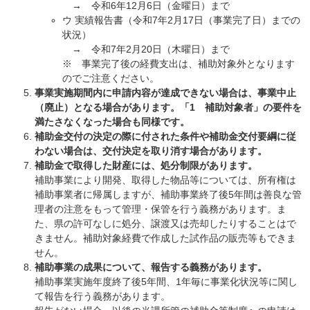
→ 令和6年12月6日（金曜日）まで
ウ 実績報告書（令和7年2月17日（事業完了日）までの
状況）
→ 令和7年2月20日（木曜日）まで
※ 事業完了後の経費支出は、補助対象外となります
のでご注意ください。
事業実施期間内に申請内容が達成できない場合は、事業中止
（廃止）となる場合があります。「1 補助対象者」の要件を
満たさなくなった場合も同様です。
補助金交付の決定の際に付された条件や補助金交付要綱に従
わない場合は、交付決定を取り消す場合があります。
補助金で取得した財産には、処分制限があります。
補助事業により開発、取得した物品等については、所有権は
補助事業者に帰属しますが、補助事業終了後5年間は善良な管
理者の注意をもって管理・保管を行う義務があります。ま
た、県の許可なしに処分、譲渡又は売却したりすることはで
きません。補助対象経費で作成した試作品の販売等もできま
せん。
補助事業の成果について、報告する義務があります。
補助事業実施年度終了後5年間、1年毎に事業化状況等に関し
て報告を行う義務があります。