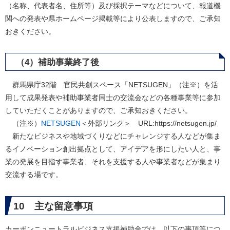
（名称、代表者名、住所等）及び採択テーマなどについて、報道機
関への発表や県ホームページ掲載等により公表しますので、ご承知
おきください。
（4）補助事業終了後
群馬県庁32階 官民共創スペース「NETSUGEN」（注※）を活
用して成果発表や補助事業者同士の交流会などの各種事業等に参加
していただくことがありますので、ご承知おきください。
（注※）
NETSUGEN
＜外部リンク＞
URL:https://netsugen.jp/
新たなビジネスや地域づくりなどにチャレンジする人などが集ま
るイノベーション創出拠点として、アイデアを形にしたい人と、事
業の発展を目指す事業者、それを支援する人や事業者などが集まり
交流する場です。
10 主な留意事項
カーボンニュートラルビジネス支援補助金では、以下の事項等につ