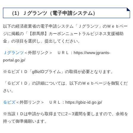
（1）Ｊグランツ（電子申請システム）
以下の経済産業省の電子申請システム「Ｊグランツ」のＷｅｂペー
ジに掲載の「【群馬県】カーボンニュートラルビジネス支援補助
金」の項目を選択し、提出してください。
Ｊグランツ
＜外部リンク＞
ＵＲＬ：https://www.jgrants-
portal.go.jp/
※ＧビズＩＤ「gBizIDプライム」の取得が必要となります。
「ＧビズＩＤ」の詳細については、以下のＷｅｂページを御覧くだ
さい。
Ｇビズ
＜外部リンク＞
​ ＵＲＬ：https://gbiz-id.go.jp/
※当該ＩＤは申請から取得までに2～3週間を要しますので、余裕を
持って御準備願います。