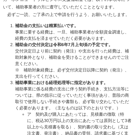
いて、補助事業者の方に遵守していただくこととなります。
必ずご一読、ご了承の上で申請を行うよう、お願いいたします。
補助金の支払いは精算払いです。
事業に要する経費は、一旦、補助事業者が全額資金調達し、
経費の支払を済ませていただく必要があります。
補助金の交付決定は令和6年7月上旬頃の予定です。
交付決定日より前に契約（発注）や支出を行った経費は、補
助対象外となり、補助金を受けることができませんのでご注
意ください。
※ 補助対象経費は、必ず交付決定日以降に契約（発注）、
支出を行ってください。
補助事業における経理処理等に指定があります。
補助事業に係る経費の支出に伴う契約手続き、支払方法等に
ついては、県の指示に従っていただく事項があり、普段の商
取引で使用しない手続きや書類も、必ず取り交わしていただ
く必要があります。（主なものは以下のとおりです。）
ア 契約及び購入にあたっては、見積書の徴取（特
に、税込30万円以上の支出にあたっては原則として3者
以上から見積書を取る）、契約書の取り交わし（又は
注文書、発注書）、納品書の受領、請求書に基づく支