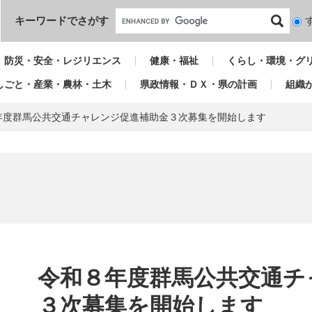
本文へ
キーワードでさがす
検
索
対
防災・安全・レジリエンス
健康・福祉
くらし・環境・グ
象
しごと・産業・農林・土木
県政情報・ＤＸ・県の計画
組織
年度群馬公共交通チャレンジ促進補助金３次募集を開始します
本
文
令和８年度群馬公共交通チ
３次募集を開始します