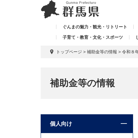
ペ
メ
メ
ー
ニ
ニ
ジ
ュ
ュ
の
ー
ぐんまの魅力・観光・リトリート
ー
先
を
子育て・教育・文化・スポーツ
を
頭
飛
飛
で
ば
トップページ
>
補助金等の情報
>
令和８
す。
し
ば
て
し
本
て
文
補助金等の情報
へ
個人向け