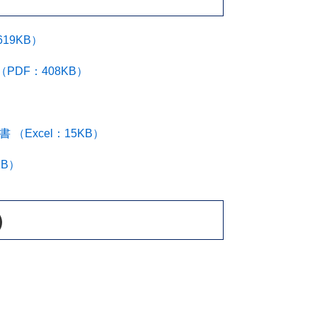
19KB）
DF：408KB）
Excel：15KB）
KB）
）