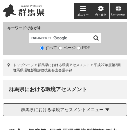
ペ
メ
ー
ニ
メ
色・
language
ジ
ュ
ニ
文
の
ー
ュ
字
キーワードでさがす
先
を
ー
頭
飛
で
ば
すべて
ページ
検
PDF
す。
し
索
て
対
本
トップページ
>
群馬県における環境アセスメント
>
平成27年度第3回
象
文
群馬県環境影響評価技術審査会議事録
へ
群馬県における環境アセスメント
群馬県における環境アセスメントメニュー
本